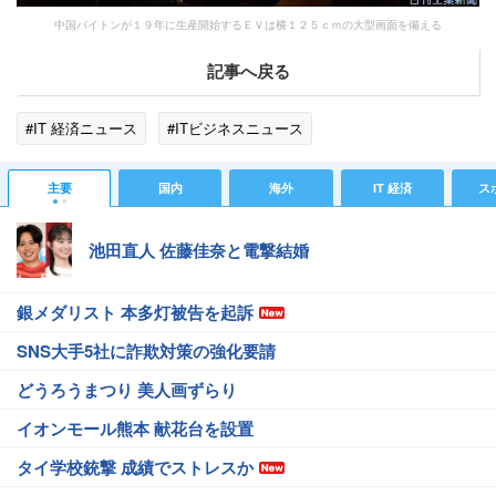
中国バイトンが１９年に生産開始するＥＶは横１２５ｃｍの大型画面を備える
記事へ戻る
#IT 経済ニュース
#ITビジネスニュース
主要
国内
海外
IT 経済
ス
池田直人 佐藤佳奈と電撃結婚
銀メダリスト 本多灯被告を起訴
SNS大手5社に詐欺対策の強化要請
どうろうまつり 美人画ずらり
イオンモール熊本 献花台を設置
タイ学校銃撃 成績でストレスか