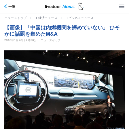
一覧
>
>
ニューストップ
IT 経済ニュース
ITビジネスニュース
【画像】「中国は内燃機関を諦めていない」 ひそ
かに話題を集めたM&A
2018年1月20日 9時20分
ニュースイッチ