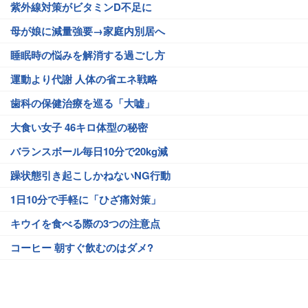
紫外線対策がビタミンD不足に
母が娘に減量強要→家庭内別居へ
睡眠時の悩みを解消する過ごし方
運動より代謝 人体の省エネ戦略
歯科の保健治療を巡る「大嘘」
大食い女子 46キロ体型の秘密
バランスボール毎日10分で20kg減
躁状態引き起こしかねないNG行動
1日10分で手軽に「ひざ痛対策」
キウイを食べる際の3つの注意点
コーヒー 朝すぐ飲むのはダメ?