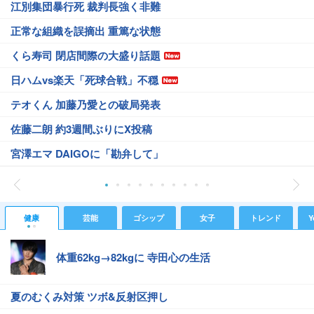
江別集団暴行死 裁判長強く非難
正常な組織を誤摘出 重篤な状態
くら寿司 閉店間際の大盛り話題
日ハムvs楽天「死球合戦」不穏
テオくん 加藤乃愛との破局発表
佐藤二朗 約3週間ぶりにX投稿
宮澤エマ DAIGOに「勘弁して」
健康
芸能
ゴシップ
女子
トレンド
Y
体重62kg→82kgに 寺田心の生活
夏のむくみ対策 ツボ&反射区押し