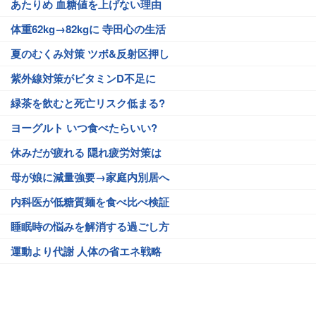
あたりめ 血糖値を上げない理由
体重62kg→82kgに 寺田心の生活
夏のむくみ対策 ツボ&反射区押し
紫外線対策がビタミンD不足に
緑茶を飲むと死亡リスク低まる?
ヨーグルト いつ食べたらいい?
休みだが疲れる 隠れ疲労対策は
母が娘に減量強要→家庭内別居へ
内科医が低糖質麺を食べ比べ検証
睡眠時の悩みを解消する過ごし方
運動より代謝 人体の省エネ戦略