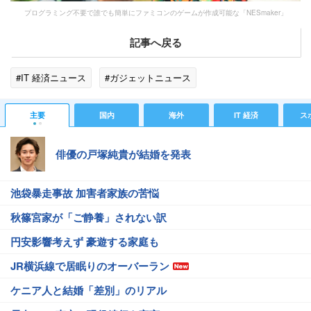
プログラミング不要で誰でも簡単にファミコンのゲームが作成可能な「NESmaker」
記事へ戻る
#IT 経済ニュース
#ガジェットニュース
主要
国内
海外
IT 経済
ス
俳優の戸塚純貴が結婚を発表
池袋暴走事故 加害者家族の苦悩
秋篠宮家が「ご静養」されない訳
円安影響考えず 豪遊する家庭も
JR横浜線で居眠りのオーバーラン
ケニア人と結婚「差別」のリアル