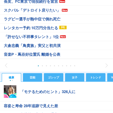
長友、FC東京で現役続行を宣言
スクバル「デトロイト戻りたい」
ラグビー選手が熱中症で倒れ死亡
レンタカー予約 10万円分当たる
「許せない不祥事タレント」1位
大倉忠義「鳥貴族」実父と初共演
音楽P・蔦谷好位置氏 離婚を公表
健康
芸能
ゴシップ
女子
トレンド
Y
「モテるためのヒント」326人に
容姿と寿命 28年追跡で見えた差