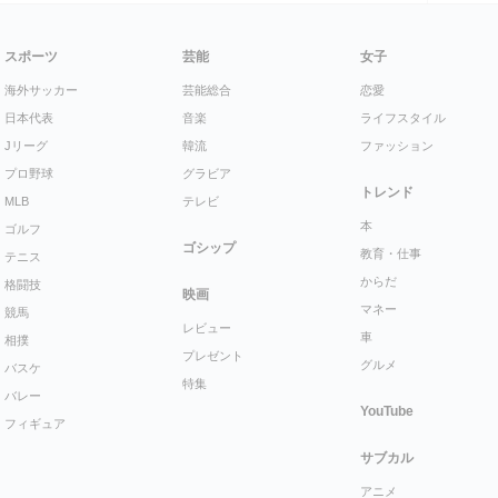
スポーツ
芸能
女子
海外サッカー
芸能総合
恋愛
日本代表
音楽
ライフスタイル
Jリーグ
韓流
ファッション
プロ野球
グラビア
トレンド
MLB
テレビ
本
ゴルフ
ゴシップ
教育・仕事
テニス
からだ
格闘技
映画
マネー
競馬
レビュー
車
相撲
プレゼント
グルメ
バスケ
特集
バレー
YouTube
フィギュア
サブカル
アニメ