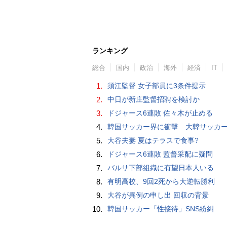
ランキング
総合
国内
政治
海外
経済
IT
1.
須江監督 女子部員に3条件提示
2.
中日が新庄監督招聘を検討か
3.
ドジャース6連敗 佐々木が止める
4.
韓国サッカー界に衝撃 大韓サッカー協会に外国人審判への“性的接待”疑惑 韓国メディア
5.
大谷夫妻 夏はテラスで食事?
6.
ドジャース6連敗 監督采配に疑問
7.
バルサ下部組織に有望日本人いる
8.
有明高校、9回2死から大逆転勝利
9.
大谷が異例の申し出 回収の背景
10.
韓国サッカー「性接待」SNS紛糾