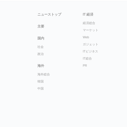
ニューストップ
IT 経済
経済総合
主要
マーケット
Web
国内
ガジェット
社会
ITビジネス
政治
IT総合
海外
PR
海外総合
韓国
中国