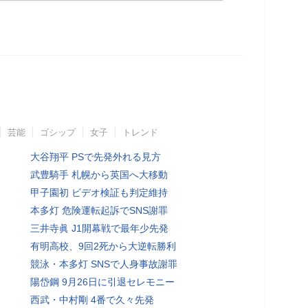
芸能
ゴシップ
女子
トレンド
大谷翔平 PSで先発外れる見方
武豊騎手 札幌から英国へ大移動
甲子園初 ビデオ検証も判定維持
本多灯 危険運転起訴でSNS謝罪
三井寺眞 J1開幕戦で最年少先発
有明高校、9回2死から大逆転勝利
競泳・本多灯 SNSで人身事故謝罪
陽岱鋼 9月26日に引退セレモニー
西武・中村剛 4番で久々先発