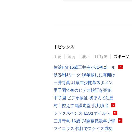
トピックス
主要
国内
海外
IT 経済
スポーツ
横浜FM 16歳三井寺がJ1初ゴール
秋春制Jリーグ 18年越しに幕開け
三井寺眞 J1最年少開幕スタメン
甲子園で初のビデオ検証を実施
甲子園 ビデオ検証 初導入で注目
村上控えで無謀走塁 批判噴出
シックスペンス 仏G1マイルへ
三井寺眞 16歳でJ開幕戦最年少弾
マイコラス 代打でスクイズ成功