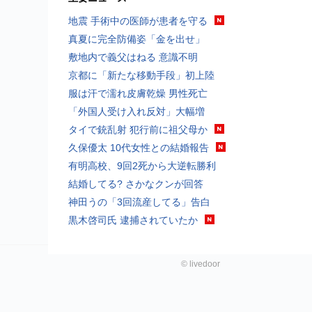
地震 手術中の医師が患者を守る
真夏に完全防備姿「金を出せ」
敷地内で義父はねる 意識不明
京都に「新たな移動手段」初上陸
服は汗で濡れ皮膚乾燥 男性死亡
「外国人受け入れ反対」大幅増
タイで銃乱射 犯行前に祖父母か
久保優太 10代女性との結婚報告
有明高校、9回2死から大逆転勝利
結婚してる? さかなクンが回答
神田うの「3回流産してる」告白
黒木啓司氏 逮捕されていたか
©
livedoor