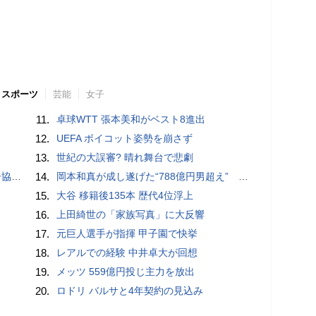
スポーツ
芸能
女子
11.
卓球WTT 張本美和がベスト8進出
12.
UEFA ボイコット姿勢を崩さず
13.
世紀の大誤審? 晴れ舞台で悲劇
が報道
14.
岡本和真が成し遂げた“788億円男超え” いつのまにか「3位」…見据える球団記録更新
15.
大谷 移籍後135本 歴代4位浮上
16.
上田綺世の「家族写真」に大反響
17.
元巨人選手が指揮 甲子園で快挙
18.
レアルでの経験 中井卓大が回想
19.
メッツ 559億円投じ主力を放出
20.
ロドリ バルサと4年契約の見込み