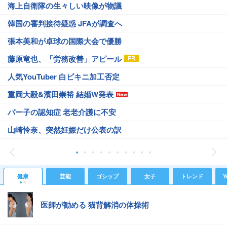
海上自衛隊の生々しい映像が物議
韓国の審判接待疑惑 JFAが調査へ
張本美和が卓球の国際大会で優勝
藤原竜也、「労務改善」アピール
人気YouTuber 白ビキニ加工否定
重岡大毅&濱田崇裕 結婚W発表
パー子の認知症 老老介護に不安
山崎怜奈、突然妊娠だけ公表の訳
健康
芸能
ゴシップ
女子
トレンド
Y
医師が勧める 猫背解消の体操術