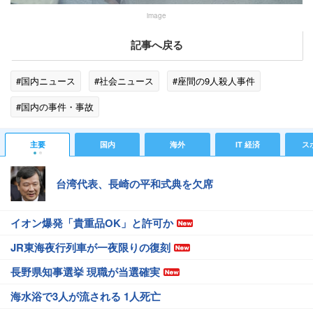
image
記事へ戻る
#国内ニュース
#社会ニュース
#座間の9人殺人事件
#国内の事件・事故
主要
国内
海外
IT 経済
ス
台湾代表、長崎の平和式典を欠席
イオン爆発「貴重品OK」と許可か
JR東海夜行列車が一夜限りの復刻
長野県知事選挙 現職が当選確実
海水浴で3人が流される 1人死亡