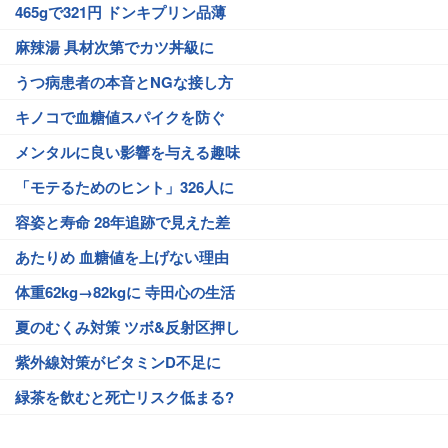
465gで321円 ドンキプリン品薄
麻辣湯 具材次第でカツ丼級に
うつ病患者の本音とNGな接し方
キノコで血糖値スパイクを防ぐ
メンタルに良い影響を与える趣味
「モテるためのヒント」326人に
容姿と寿命 28年追跡で見えた差
あたりめ 血糖値を上げない理由
体重62kg→82kgに 寺田心の生活
夏のむくみ対策 ツボ&反射区押し
紫外線対策がビタミンD不足に
緑茶を飲むと死亡リスク低まる?