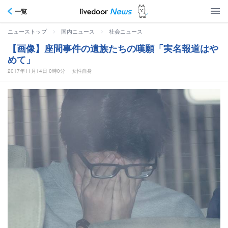
一覧
>
>
ニューストップ
国内ニュース
社会ニュース
【画像】座間事件の遺族たちの嘆願「実名報道はや
めて」
2017年11月14日 0時0分
女性自身