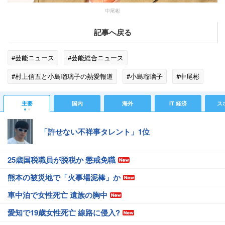
中尾彬
記事へ戻る
#芸能ニュース
#芸能総合ニュース
#村上信五と小島瑠璃子の熱愛報道
#小島瑠璃子
#中尾彬
#芸能人の熱愛
#サンデー・ジャポン
主要
国内
海外
IT 経済
ス
#エンタメ・芸能ニュース
「許せない不祥事タレント」1位
25歳国税職員が脱税か 懲戒免職
熊本の被災地で「火事場泥棒」か
車中泊で女性死亡 遺族の胸中
愛知で19歳女性死亡 線路に侵入?