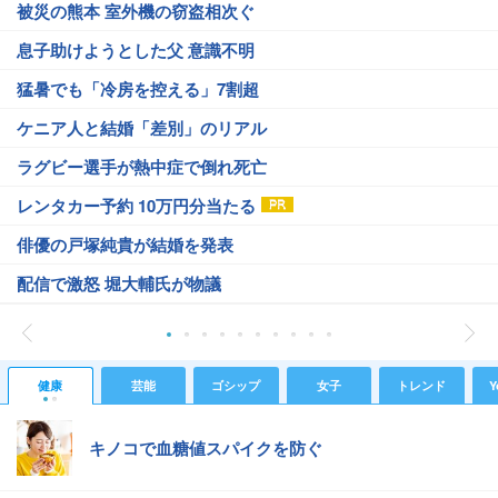
被災の熊本 室外機の窃盗相次ぐ
息子助けようとした父 意識不明
猛暑でも「冷房を控える」7割超
ケニア人と結婚「差別」のリアル
ラグビー選手が熱中症で倒れ死亡
レンタカー予約 10万円分当たる
俳優の戸塚純貴が結婚を発表
配信で激怒 堀大輔氏が物議
健康
芸能
ゴシップ
女子
トレンド
Y
キノコで血糖値スパイクを防ぐ