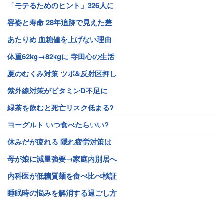
「モテるためのヒント」326人に
容姿と寿命 28年追跡で見えた差
あたりめ 血糖値を上げない理由
体重62kg→82kgに 寺田心の生活
夏のむくみ対策 ツボ&反射区押し
紫外線対策がビタミンD不足に
緑茶を飲むと死亡リスク低まる?
ヨーグルト いつ食べたらいい?
休みだが疲れる 隠れ疲労対策は
母が娘に減量強要→家庭内別居へ
内科医が低糖質麺を食べ比べ検証
睡眠時の悩みを解消する過ごし方