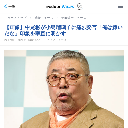
一覧
>
>
ニューストップ
芸能ニュース
芸能総合ニュース
【画像】中尾彬が小島瑠璃子に痛烈発言「俺は嫌い
だな」印象を率直に明かす
2017年10月29日 13時30分
トピックニュース