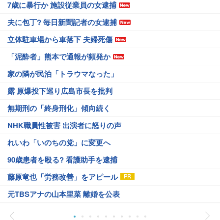
7歳に暴行か 施設従業員の女逮捕
夫に包丁? 毎日新聞記者の女逮捕
立体駐車場から車落下 夫婦死傷
「泥酔者」熊本で通報が頻発か
家の隣が民泊「トラウマなった」
露 原爆投下巡り広島市長を批判
無期刑の「終身刑化」傾向続く
NHK職員性被害 出演者に怒りの声
れいわ「いのちの党」に変更へ
90歳患者を殴る? 看護助手を逮捕
藤原竜也「労務改善」をアピール
元TBSアナの山本里菜 離婚を公表