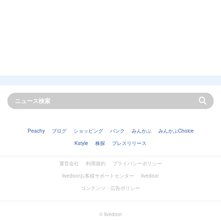
Peachy
ブログ
ショッピング
バンク
みんかぶ
みんかぶChoice
Kstyle
株探
プレスリリース
運営会社
利用規約
プライバシーポリシー
livedoorお客様サポートセンター
livedoor
コンテンツ・広告ポリシー
© livedoor