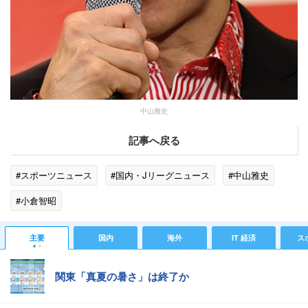
中山雅史
記事へ戻る
#スポーツニュース
#国内・Jリーグニュース
#中山雅史
#小倉智昭
主要
国内
海外
IT 経済
ス
関東「真夏の暑さ」は終了か