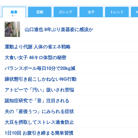
健康
芸能
ゴシップ
女子
トレンド
Y
山口達也 8年ぶり楽器姿に感涙か
運動より代謝 人体の省エネ戦略
大食い女子 46キロ体型の秘密
バランスボール毎日10分で20kg減
躁状態引き起こしかねないNG行動
アトピーで「汚い」扱いされ苦悩
認知症研究で「音」注目される
夫の「産後うつ」にみられる症状
大豆を摂取してストレス過食防止
1日10回 お腹引き締まる簡単習慣