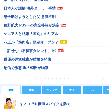
日本人が誤解 海外タトゥー事情
息子助けようとした父 意識不明
佐野航大 PSVへの完全移籍が決定
ケニア人と結婚「差別」のリアル
花王が「焼肉店」限定オープン？
「許せない不祥事タレント」1位
俳優の戸塚純貴が結婚を発表
配信で激怒 堀大輔氏が物議
健康
芸能
ゴシップ
女子
トレンド
Y
キノコで血糖値スパイクを防ぐ