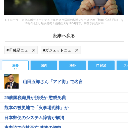
モトローラ、メタルボディーでデュアルカメラ搭載のSIMフリースマホ「Moto G5S Plus」を
10月6日より順次発売！価格は4万1904円で、事前予約受付中
記事へ戻る
#IT 経済ニュース
#ガジェットニュース
主要
国内
海外
IT 経済
ス
山田五郎さん「アド街」で名言
25歳国税職員が脱税か 懲戒免職
熊本の被災地で「火事場泥棒」か
日本郵便のシステム障害が解消
車中泊で女性死亡 遺族の胸中