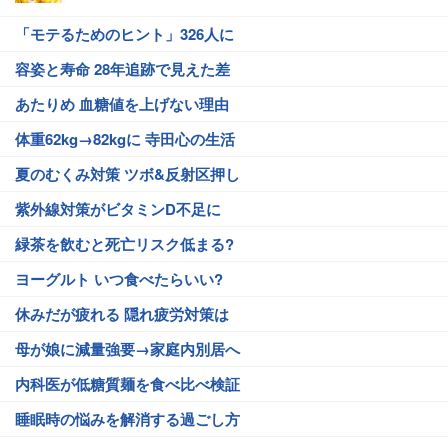
「モテるためのヒント」326人に
容姿と寿命 28年追跡で見えた差
あたりめ 血糖値を上げない理由
体重62kg→82kgに 寺田心の生活
夏のむくみ対策 ツボ&反射区押し
紫外線対策がビタミンD不足に
緑茶を飲むと死亡リスク低まる?
ヨーグルト いつ食べたらいい?
休みだが疲れる 隠れ疲労対策は
母が娘に減量強要→家庭内別居へ
内科医が低糖質麺を食べ比べ検証
睡眠時の悩みを解消する過ごし方