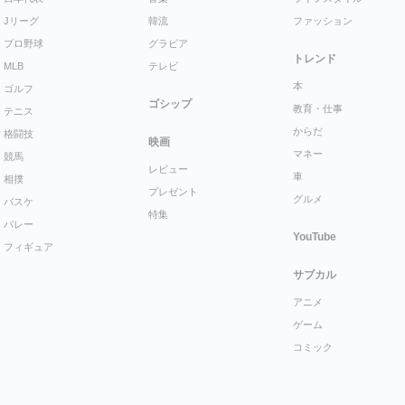
Jリーグ
韓流
ファッション
プロ野球
グラビア
トレンド
MLB
テレビ
本
ゴルフ
ゴシップ
教育・仕事
テニス
からだ
格闘技
映画
マネー
競馬
レビュー
車
相撲
プレゼント
グルメ
バスケ
特集
バレー
YouTube
フィギュア
サブカル
アニメ
ゲーム
コミック