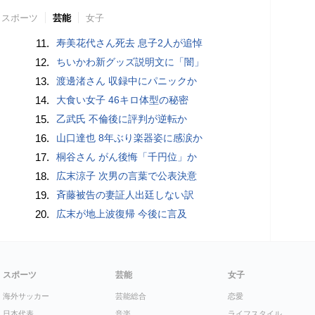
スポーツ
芸能
女子
11.
寿美花代さん死去 息子2人が追悼
12.
ちいかわ新グッズ説明文に「闇」
13.
渡邊渚さん 収録中にパニックか
14.
大食い女子 46キロ体型の秘密
15.
乙武氏 不倫後に評判が逆転か
16.
山口達也 8年ぶり楽器姿に感涙か
17.
桐谷さん がん後悔「千円位」か
18.
広末涼子 次男の言葉で公表決意
19.
斉藤被告の妻証人出廷しない訳
20.
広末が地上波復帰 今後に言及
スポーツ
芸能
女子
海外サッカー
芸能総合
恋愛
日本代表
音楽
ライフスタイル