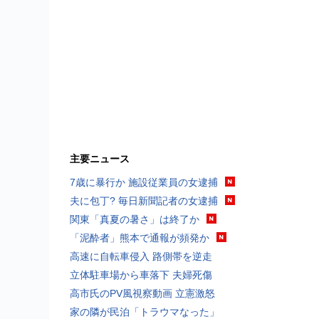
主要ニュース
7歳に暴行か 施設従業員の女逮捕
夫に包丁? 毎日新聞記者の女逮捕
関東「真夏の暑さ」は終了か
「泥酔者」熊本で通報が頻発か
高速に自転車侵入 路側帯を逆走
立体駐車場から車落下 夫婦死傷
高市氏のPV風視察動画 立憲激怒
家の隣が民泊「トラウマなった」