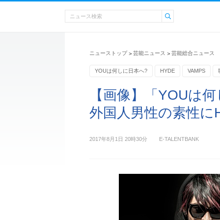
ニューストップ
芸能ニュース
芸能総合ニュース
>
>
YOUは何しに日本へ?
HYDE
VAMPS
【画像】「YOUは
外国人男性の素性にH
2017年8月1日 20時30分
E-TALENTBANK