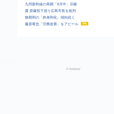
九州新幹線の再開「8月中」示唆
露 原爆投下巡り広島市長を批判
無期刑の「終身刑化」傾向続く
藤原竜也「労務改善」をアピール
©
livedoor