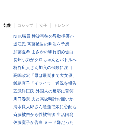
芸能
ゴシップ
女子
トレンド
NHK職員 性被害後の異動拒否か
堀江氏 斉藤被告の判決を予想
加藤夏希 まさかの馴れ初め告白
長州小力がクロちゃんとバトルへ
桐谷広人さん加入の保険に注目
高嶋政宏「母は最期まで大女優」
飯島直子「イライラ」近況を報告
乙武洋匡氏 外国人の反応に苦笑
川口春奈 夫と高級時計お揃いか
清水良太郎さん急逝で娘に心配も
斉藤被告から性被害後 生活困窮
佐藤寛子が告白 ヌード嫌だった