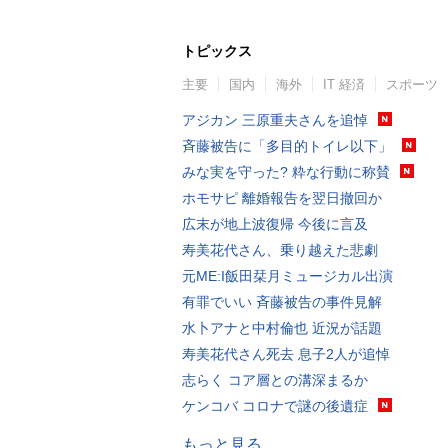
トピックス
主要
国内
海外
IT 経済
スポーツ
アジカン 三原重夫さんを追悼
斉藤被告に「多目的トイレ以下」
みな実を守った? 粋な行動に称賛
ホモサピ 離婚報告を翌日撤回か
広末が地上波復帰 今後に言及
寿美花代さん、乗り越えた悲劇
元ME:I飯田栞月ミュージカル出演
有罪でいい 斉藤被告の事件見解
水卜アナと中村倫也 近況が話題
寿美花代さん死去 息子2人が追悼
志らく コア層との溝深まるか
ケンコバ コロナで謎の後遺症
もっと見る