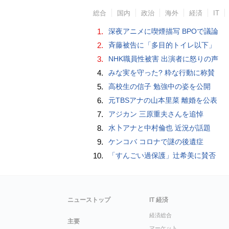
総合
国内
政治
海外
経済
IT
1.
深夜アニメに喫煙描写 BPOで議論
2.
斉藤被告に「多目的トイレ以下」
3.
NHK職員性被害 出演者に怒りの声
4.
みな実を守った? 粋な行動に称賛
5.
高校生の信子 勉強中の姿を公開
6.
元TBSアナの山本里菜 離婚を公表
7.
アジカン 三原重夫さんを追悼
8.
水卜アナと中村倫也 近況が話題
9.
ケンコバ コロナで謎の後遺症
10.
「すんごい過保護」辻希美に賛否
ニューストップ
IT 経済
経済総合
主要
マーケット