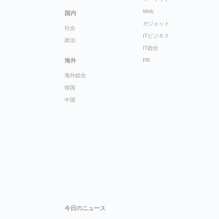
Web
国内
ガジェット
社会
ITビジネス
政治
IT総合
海外
PR
海外総合
韓国
中国
今日のニュース