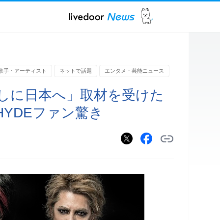
歌手・アーティスト
ネットで話題
エンタメ・芸能ニュース
何しに日本へ」取材を受けた
YDEファン驚き