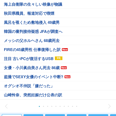
海上自衛隊の生々しい映像が物議
秋田県職員、報道対応で喫煙
風呂を覗くため敷地侵入 49歳男
韓国の審判接待疑惑 JFAが調査へ
メッシの父ホルヘさん 68歳死去
FIREの45歳男性 仕事復帰した訳
注目 古いPCが復活するUSB
女優・小川眞由美さん死去 86歳
盗撮でSEXY女優のイベント中断?
オグシオ不仲説「嫌だった」
山崎怜奈、突然妊娠だけ公表の訳