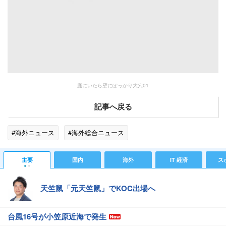
庭にいたら壁にぽっかり大穴01
記事へ戻る
#海外ニュース
#海外総合ニュース
主要
国内
海外
IT 経済
ス
天竺鼠「元天竺鼠」でKOC出場へ
台風16号が小笠原近海で発生