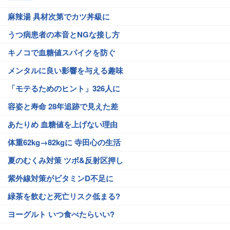
麻辣湯 具材次第でカツ丼級に
うつ病患者の本音とNGな接し方
キノコで血糖値スパイクを防ぐ
メンタルに良い影響を与える趣味
「モテるためのヒント」326人に
容姿と寿命 28年追跡で見えた差
あたりめ 血糖値を上げない理由
体重62kg→82kgに 寺田心の生活
夏のむくみ対策 ツボ&反射区押し
紫外線対策がビタミンD不足に
緑茶を飲むと死亡リスク低まる?
ヨーグルト いつ食べたらいい?