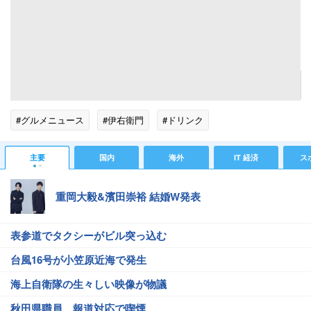
水出し抹茶入りにリニューアルした「伊右衛門」
記事へ戻る
#グルメニュース
#伊右衛門
#ドリンク
主要
国内
海外
IT 経済
ス
重岡大毅&濱田崇裕 結婚W発表
表参道でタクシーがビル突っ込む
台風16号が小笠原近海で発生
海上自衛隊の生々しい映像が物議
秋田県職員、報道対応で喫煙