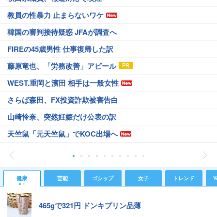
教員の性暴力 止まらないワケ
韓国の審判接待疑惑 JFAが調査へ
FIREの45歳男性 仕事復帰した訳
藤原竜也、「労務改善」アピール
WEST.重岡と濱田 相手は一般女性
さらば森田、FX投資詐欺被害告白
山崎怜奈、突然妊娠だけ公表の訳
天竺鼠「元天竺鼠」でKOC出場へ
健康
芸能
ゴシップ
女子
トレンド
Y
465gで321円 ドンキプリン品薄