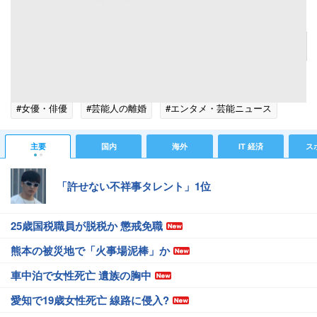
image
記事へ戻る
#芸能ニュース
#芸能総合ニュース
#葉月里緒奈
#女優・俳優
#芸能人の離婚
#エンタメ・芸能ニュース
主要
国内
海外
IT 経済
ス
「許せない不祥事タレント」1位
25歳国税職員が脱税か 懲戒免職
熊本の被災地で「火事場泥棒」か
車中泊で女性死亡 遺族の胸中
愛知で19歳女性死亡 線路に侵入?