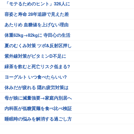
「モテるためのヒント」326人に
容姿と寿命 28年追跡で見えた差
あたりめ 血糖値を上げない理由
体重62kg→82kgに 寺田心の生活
夏のむくみ対策 ツボ&反射区押し
紫外線対策がビタミンD不足に
緑茶を飲むと死亡リスク低まる?
ヨーグルト いつ食べたらいい?
休みだが疲れる 隠れ疲労対策は
母が娘に減量強要→家庭内別居へ
内科医が低糖質麺を食べ比べ検証
睡眠時の悩みを解消する過ごし方