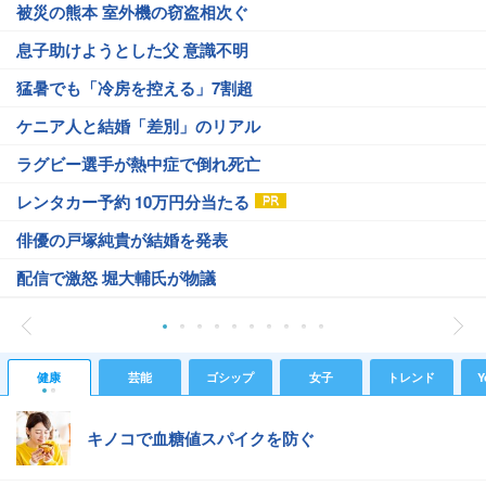
被災の熊本 室外機の窃盗相次ぐ
息子助けようとした父 意識不明
猛暑でも「冷房を控える」7割超
ケニア人と結婚「差別」のリアル
ラグビー選手が熱中症で倒れ死亡
レンタカー予約 10万円分当たる
俳優の戸塚純貴が結婚を発表
配信で激怒 堀大輔氏が物議
健康
芸能
ゴシップ
女子
トレンド
Y
キノコで血糖値スパイクを防ぐ