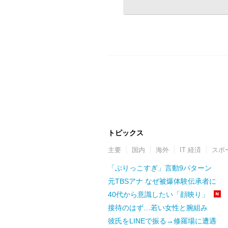
トピックス
主要
国内
海外
IT 経済
スポ
「ぶりっこすぎ」言動9パターン
元TBSアナ なぜ被爆体験伝承者に
40代から意識したい「顔映り」
接待のはず…若い女性と腕組み
彼氏をLINEで振る→修羅場に遭遇