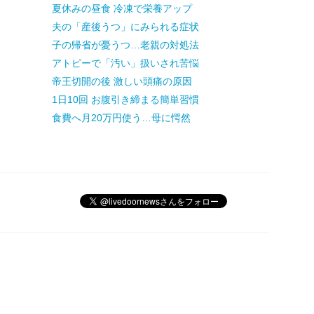
夏休みの昼食 冷凍で栄養アップ
夫の「産後うつ」にみられる症状
子の帰省が憂うつ…老親の対処法
アトピーで「汚い」扱いされ苦悩
帝王切開の後 激しい頭痛の原因
1日10回 お腹引き締まる簡単習慣
食費へ月20万円使う…母に愕然