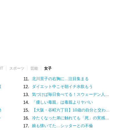
IT
スポーツ
芸能
女子
11.
北川景子の右胸に…注目集まる
慣
12.
ダイエット中こそ朝イチ水飲もう
13.
気づけば毎日食べてる！スウェーデン人漫画家がリピートし続ける日本の定番食
14.
「優しい毒親」は毒親よりヤバい
動
15.
【大阪・谷町六丁目】10歳の自分と交わした約束。名店での猛修業を経てオープンした「ma journée（マジョルネ）」が提案する、日常に寄り添うフランス菓子
か
16.
冷たくなった弟に触れても「死」の実感がなかった姉。納棺の時に現実を突きつけられて
17.
娘も懐いてた…シッターとの不倫