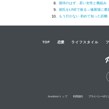
8.
接待のはず…若い女性と腕組み
9.
彼氏をLINEで振る→修羅場に遭
10.
もう行かない 初めて知った距離
TOP
恋愛
ライフスタイル
livedoorトップ
利用規約
プライバシーポリ