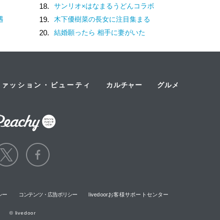
18.
サンリオ×はなまるうどんコラボ
遇
19.
木下優樹菜の長女に注目集まる
20.
結婚願ったら 相手に妻がいた
ファッション・ビューティ
カルチャー
グルメ
シー
コンテンツ・広告ポリシー
livedoorお客様サポートセンター
© livedoor