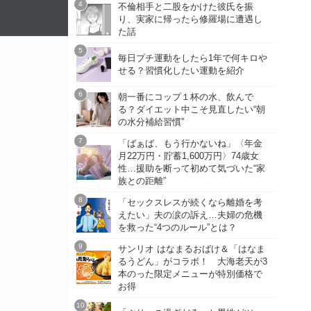
不倫相手と二股をかけた彼氏を振
り、実家に帰ったら修羅場に遭遇し
た話
毎日プチ運動をしたら1年で何キロや
せる？習慣化したい運動を紹介
朝一番にコップ１杯の水、飲んで
る？ダイエット中こそ見直したい“朝
の水分補給習慣”
「ばぁば、もう行かないね」〈年金
月22万円・貯蓄1,600万円〉74歳女
性…援助を断って初めて気づいた“家
族との距離”
「セックスレスが続くなら離婚を考
えたい」夫の涙の訴え…夫婦の危機
を救った“4つのルール”とは？
サンリオ はなまるおばけ＆「はなま
るうどん」がコラボ！ 大海老天が3
本のった限定メニューが特別価格で
お得