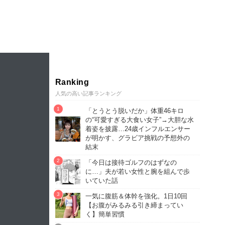
Ranking
人気の高い記事ランキング
「とうとう脱いだか」体重46キロ
の“可愛すぎる大食い女子”→大胆な水
着姿を披露…24歳インフルエンサー
が明かす、グラビア挑戦の予想外の
結末
「今日は接待ゴルフのはずなの
に…」夫が若い女性と腕を組んで歩
いていた話
一気に腹筋＆体幹を強化。1日10回
【お腹がみるみる引き締まってい
く】簡単習慣