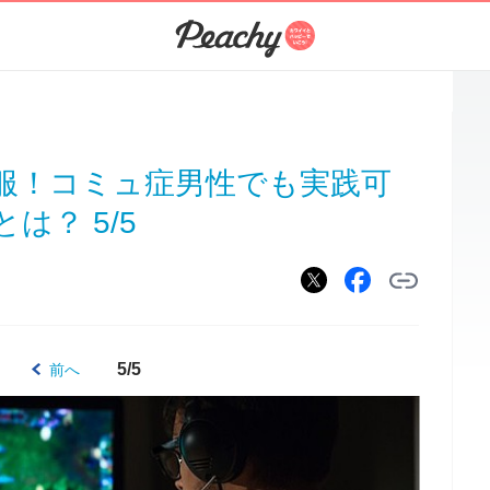
服！コミュ症男性でも実践可
は？ 5/5
5/5
前へ