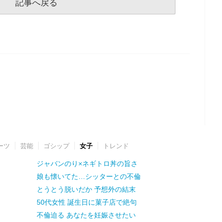
記事へ戻る
ーツ
芸能
ゴシップ
女子
トレンド
ジャバンのり×ネギトロ丼の旨さ
娘も懐いてた…シッターとの不倫
とうとう脱いだか 予想外の結末
50代女性 誕生日に菓子店で絶句
不倫迫る あなたを妊娠させたい