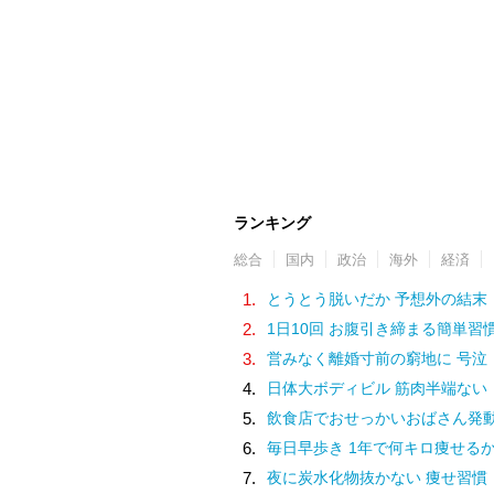
ランキング
総合
国内
政治
海外
経済
1.
とうとう脱いだか 予想外の結末
2.
1日10回 お腹引き締まる簡単習
3.
営みなく離婚寸前の窮地に 号泣
4.
日体大ボディビル 筋肉半端ない
5.
飲食店でおせっかいおばさん発
6.
毎日早歩き 1年で何キロ痩せる
7.
夜に炭水化物抜かない 痩せ習慣