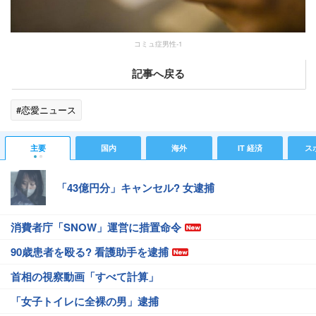
コミュ症男性-1
記事へ戻る
#恋愛ニュース
主要
国内
海外
IT 経済
ス
「43億円分」キャンセル? 女逮捕
消費者庁「SNOW」運営に措置命令
90歳患者を殴る? 看護助手を逮捕
首相の視察動画「すべて計算」
「女子トイレに全裸の男」逮捕