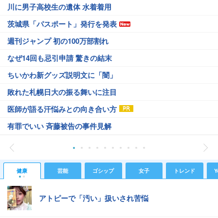
川に男子高校生の遺体 水着着用
茨城県「パスポート」発行を発表
週刊ジャンプ 初の100万部割れ
なぜ14回も忌引申請 驚きの結末
ちいかわ新グッズ説明文に「闇」
敗れた札幌日大の振る舞いに注目
医師が語る汗悩みとの向き合い方
有罪でいい 斉藤被告の事件見解
健康
芸能
ゴシップ
女子
トレンド
Y
アトピーで「汚い」扱いされ苦悩