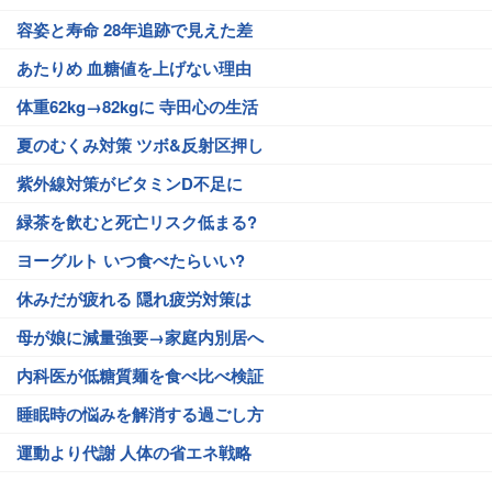
容姿と寿命 28年追跡で見えた差
あたりめ 血糖値を上げない理由
体重62kg→82kgに 寺田心の生活
夏のむくみ対策 ツボ&反射区押し
紫外線対策がビタミンD不足に
緑茶を飲むと死亡リスク低まる?
ヨーグルト いつ食べたらいい?
休みだが疲れる 隠れ疲労対策は
母が娘に減量強要→家庭内別居へ
内科医が低糖質麺を食べ比べ検証
睡眠時の悩みを解消する過ごし方
運動より代謝 人体の省エネ戦略