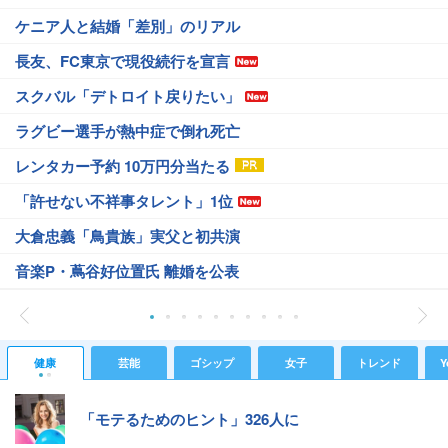
ケニア人と結婚「差別」のリアル
長友、FC東京で現役続行を宣言
スクバル「デトロイト戻りたい」
ラグビー選手が熱中症で倒れ死亡
レンタカー予約 10万円分当たる
「許せない不祥事タレント」1位
大倉忠義「鳥貴族」実父と初共演
音楽P・蔦谷好位置氏 離婚を公表
健康
芸能
ゴシップ
女子
トレンド
Y
「モテるためのヒント」326人に