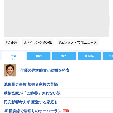
小木博明（おぎやはぎ）
記事へ戻る
#芸能ニュース
#芸能総合ニュース
#小木博明
#坂上忍
#金正恩
#バイキングMORE
#エンタメ・芸能ニュース
主要
国内
海外
IT 経済
ス
俳優の戸塚純貴が結婚を発表
池袋暴走事故 加害者家族の苦悩
秋篠宮家が「ご静養」されない訳
円安影響考えず 豪遊する家庭も
JR横浜線で居眠りのオーバーラン