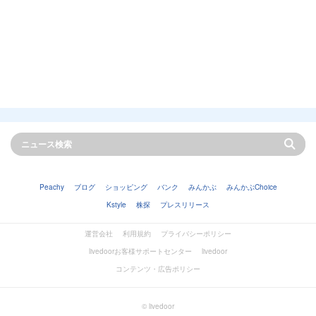
Peachy
ブログ
ショッピング
バンク
みんかぶ
みんかぶChoice
Kstyle
株探
プレスリリース
運営会社
利用規約
プライバシーポリシー
livedoorお客様サポートセンター
livedoor
コンテンツ・広告ポリシー
© livedoor