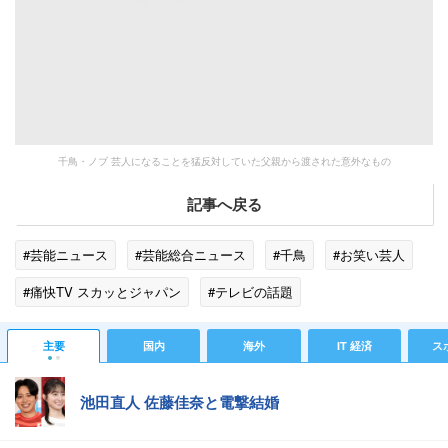
千鳥・ノブ 芸人になることを猛反対していた父親から渡された意外なもの
記事へ戻る
#芸能ニュース
#芸能総合ニュース
#千鳥
#お笑い芸人
#痛快TV スカッとジャパン
#テレビの話題
#エンタメ・芸能ニュース
主要
国内
海外
IT 経済
ス
池田直人 佐藤佳奈と電撃結婚