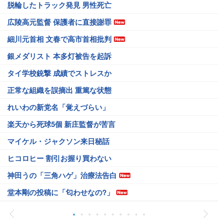
脱輪したトラック発見 男性死亡
広陵高元監督 保護者に直接謝罪
細川元首相 文春で高市首相批判
銀メダリスト 本多灯被告を起訴
タイ学校銃撃 成績でストレスか
正常な組織を誤摘出 重篤な状態
れいわの新党名「覚えづらい」
楽天から死球5個 新庄監督が苦言
マイケル・ジャクソン来日秘話
ヒコロヒー 割引お握り買わない
神田うの「三角ハゲ」治療法告白
堂本剛の投稿に「匂わせなの?」