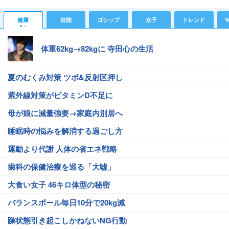
健康
芸能
ゴシップ
女子
トレンド
Y
体重62kg→82kgに 寺田心の生活
夏のむくみ対策 ツボ&反射区押し
紫外線対策がビタミンD不足に
母が娘に減量強要→家庭内別居へ
睡眠時の悩みを解消する過ごし方
運動より代謝 人体の省エネ戦略
歯科の保健治療を巡る「大嘘」
大食い女子 46キロ体型の秘密
バランスボール毎日10分で20kg減
躁状態引き起こしかねないNG行動