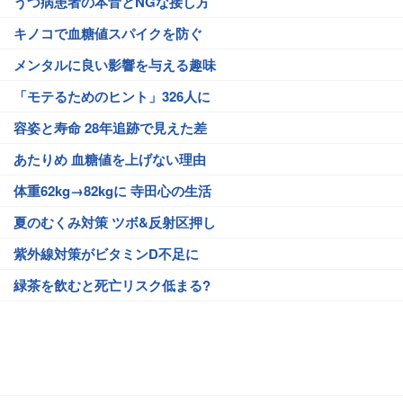
うつ病患者の本音とNGな接し方
キノコで血糖値スパイクを防ぐ
メンタルに良い影響を与える趣味
「モテるためのヒント」326人に
容姿と寿命 28年追跡で見えた差
あたりめ 血糖値を上げない理由
体重62kg→82kgに 寺田心の生活
夏のむくみ対策 ツボ&反射区押し
紫外線対策がビタミンD不足に
緑茶を飲むと死亡リスク低まる?