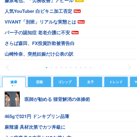
藤原竜也、「労務改善」アピール
人気YouTuber 白ビキニ加工否定
VIVANT「別班」リアルな実態とは
パー子の認知症 老老介護に不安
さらば森田、FX投資詐欺被害告白
山崎怜奈、突然妊娠だけ公表の訳
健康
芸能
ゴシップ
女子
トレンド
Y
医師が勧める 猫背解消の体操術
465gで321円 ドンキプリン品薄
麻辣湯 具材次第でカツ丼級に