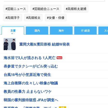
#芸能ニュース
#芸能総合ニュース
#高畑裕太逮捕
#高畑淳子
#高畑裕太
#女優・俳優
#芸能人の不祥事・トラブル
#エンタメ・芸能ニュース
主要
国内
海外
IT 経済
ス
#ゴシップ
重岡大毅&濱田崇裕 結婚W発表
海水浴で3人が流される 1人死亡
表参道でタクシーがビル突っ込む
台風16号が小笠原近海で発生
海上自衛隊の生々しい映像が物議
教員の性暴力 止まらないワケ
韓国の審判接待疑惑 JFAが調査へ