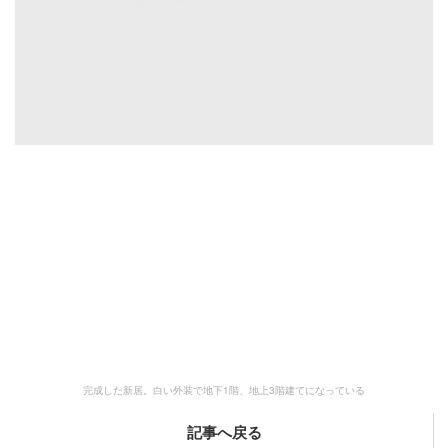
完成した新居。白い外装で地下1階、地上3階建てになっている
記事へ戻る