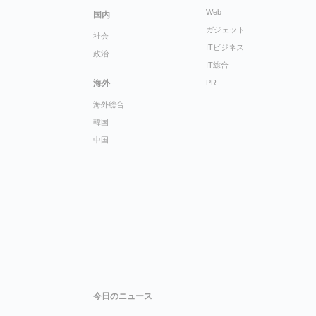
Web
国内
ガジェット
社会
ITビジネス
政治
IT総合
海外
PR
海外総合
韓国
中国
今日のニュース