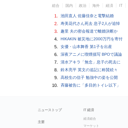
総合
国内
政治
海外
経済
IT
1.
池田直人 佐藤佳奈と電撃結婚
2.
寿美花代さん死去 息子2人が追悼
3.
趣里 夫の密会報道で離婚決断か
4.
HIKAKIN 被災地に2000万円を寄付
5.
女優・山本舞香 第1子を出産
6.
深夜アニメに喫煙描写 BPOで議論
7.
清水アキラ「無念」息子の死去に
8.
鈴木亮平 英文の追記に称賛続々
9.
高校生の信子 勉強中の姿を公開
10.
斉藤被告に「多目的トイレ以下」
ニューストップ
IT 経済
経済総合
主要
マーケット