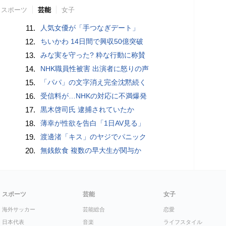
スポーツ
芸能
女子
11.
人気女優が「手つなぎデート」
12.
ちいかわ 14日間で興収50億突破
13.
みな実を守った? 粋な行動に称賛
14.
NHK職員性被害 出演者に怒りの声
15.
「パパ」の文字消え完全沈黙続く
16.
受信料が…NHKの対応に不満爆発
17.
黒木啓司氏 逮捕されていたか
18.
薄幸が性欲を告白「1日AV見る」
19.
渡邊渚「キス」のヤジでパニック
20.
無銭飲食 複数の早大生が関与か
スポーツ
芸能
女子
海外サッカー
芸能総合
恋愛
日本代表
音楽
ライフスタイル