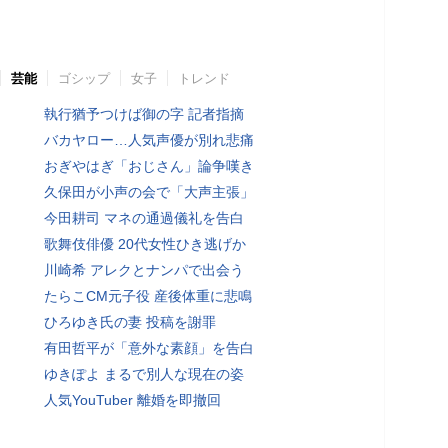
芸能
ゴシップ
女子
トレンド
執行猶予つけば御の字 記者指摘
バカヤロー…人気声優が別れ悲痛
おぎやはぎ「おじさん」論争嘆き
久保田が小声の会で「大声主張」
今田耕司 マネの通過儀礼を告白
歌舞伎俳優 20代女性ひき逃げか
川崎希 アレクとナンパで出会う
たらこCM元子役 産後体重に悲鳴
ひろゆき氏の妻 投稿を謝罪
有田哲平が「意外な素顔」を告白
ゆきぽよ まるで別人な現在の姿
人気YouTuber 離婚を即撤回