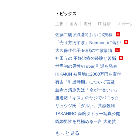
トピックス
主要
国内
海外
IT 経済
スポーツ
佐藤二朗 約3週間ぶりにX投稿
「売り方汚すぎ」Number_iに落胆
大久保佳代子 50代の性欲事情
神田うの 不妊治療の経験と苦悩
世界初の男性VTuber 引退を発表
HIKAKIN 被災地に2000万円を寄付
有吉「引退時期」について言及
亜希と清原氏は「今が一番いい」
渡邊渚「キス」のヤジでパニック
リュウジ氏「ダルい」共感殺到
TAKAHIRO 両腕タトゥー写真公開
既婚男性を見極める一言 大絶賛
もっと見る