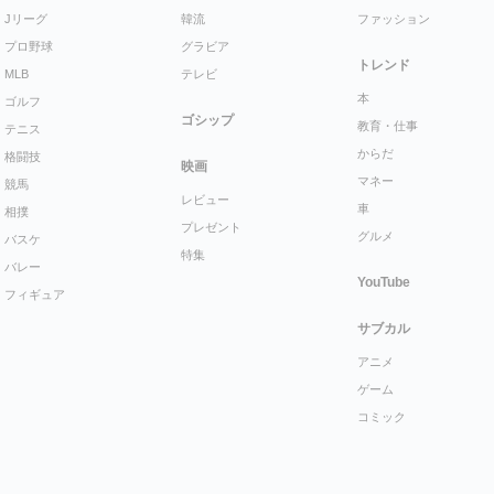
Jリーグ
韓流
ファッション
プロ野球
グラビア
トレンド
MLB
テレビ
本
ゴルフ
ゴシップ
教育・仕事
テニス
からだ
格闘技
映画
マネー
競馬
レビュー
車
相撲
プレゼント
グルメ
バスケ
特集
バレー
YouTube
フィギュア
サブカル
アニメ
ゲーム
コミック