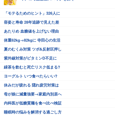
「モテるためのヒント」326人に
容姿と寿命 28年追跡で見えた差
あたりめ 血糖値を上げない理由
体重62kg→82kgに 寺田心の生活
夏のむくみ対策 ツボ&反射区押し
紫外線対策がビタミンD不足に
緑茶を飲むと死亡リスク低まる?
ヨーグルト いつ食べたらいい?
休みだが疲れる 隠れ疲労対策は
母が娘に減量強要→家庭内別居へ
内科医が低糖質麺を食べ比べ検証
睡眠時の悩みを解消する過ごし方