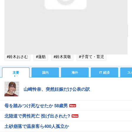
蓮舫民進党代表
記事へ戻る
#芸能ニュース
#芸能総合ニュース
#中田敦彦
#藤本美貴
#鈴木おさむ
#蓮舫
#鈴木英敬
#子育て・育児
主要
国内
海外
IT 経済
ス
山崎怜奈、突然妊娠だけ公表の訳
母を踏みつけ死なせたか 58歳男
北陸道で男性死亡 投げ出された?
土砂崩落で温泉客ら400人孤立か