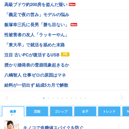
高級ブドウ約200房を盗んだ疑い
「義足で夜の営み」モデルの悩み
飯塚幸三氏に長男「勝ち目ない」
性被害者の友人「ラッキーやん」
「東大卒」で就活を舐めた末路
注目 古いPCが復活するUSB
授かり婚発表の雪崩現象起きるか
八嶋智人 仕事ゼロの原因はマネ
給料が一切出ず 結成5カ月で解散
健康
芸能
ゴシップ
女子
トレンド
Y
キノコで血糖値スパイクを防ぐ