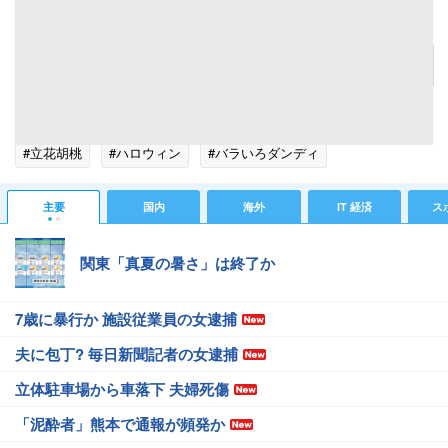
（gettyimages）
記事へ戻る
#芸能ニュース
#芸能総合ニュース
#ハロウィン2016
#立花胡桃
#ハロウィン
#バラいろダンディ
#芸能人が物申す
#エンタメ・芸能ニュース
主要
国内
海外
IT 経済
ス
関東「真夏の暑さ」は終了か
7歳に暴行か 施設従業員の女逮捕
夫に包丁? 毎日新聞記者の女逮捕
立体駐車場から車落下 夫婦死傷
「泥酔者」熊本で通報が頻発か