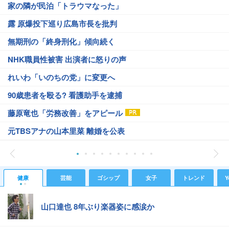
家の隣が民泊「トラウマなった」
露 原爆投下巡り広島市長を批判
無期刑の「終身刑化」傾向続く
NHK職員性被害 出演者に怒りの声
れいわ「いのちの党」に変更へ
90歳患者を殴る? 看護助手を逮捕
藤原竜也「労務改善」をアピール
元TBSアナの山本里菜 離婚を公表
健康
芸能
ゴシップ
女子
トレンド
Y
山口達也 8年ぶり楽器姿に感涙か