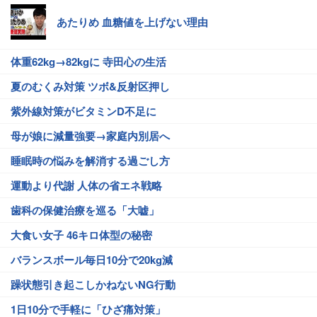
あたりめ 血糖値を上げない理由
体重62kg→82kgに 寺田心の生活
夏のむくみ対策 ツボ&反射区押し
紫外線対策がビタミンD不足に
母が娘に減量強要→家庭内別居へ
睡眠時の悩みを解消する過ごし方
運動より代謝 人体の省エネ戦略
歯科の保健治療を巡る「大嘘」
大食い女子 46キロ体型の秘密
バランスボール毎日10分で20kg減
躁状態引き起こしかねないNG行動
1日10分で手軽に「ひざ痛対策」