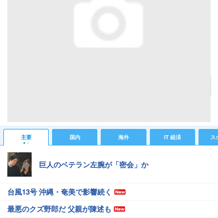
NTTドコモ、Android 7.0 Nougat搭載のハイエンドスマホ「V20 PRO L-01J」を発表！5.5イ
ンチWQHD液晶や4GB RAM、デュアルカメラ、サブディスプレイ、ハイレゾ対応クアッド
DACなど
記事へ戻る
#IT 経済ニュース
#ガジェットニュース
主要
国内
海外
IT 経済
ス
巨人のベテラン左腕が「密会」か
台風13号 沖縄・奄美で影響続く
最悪のクズ野郎だ 父親が陳述も