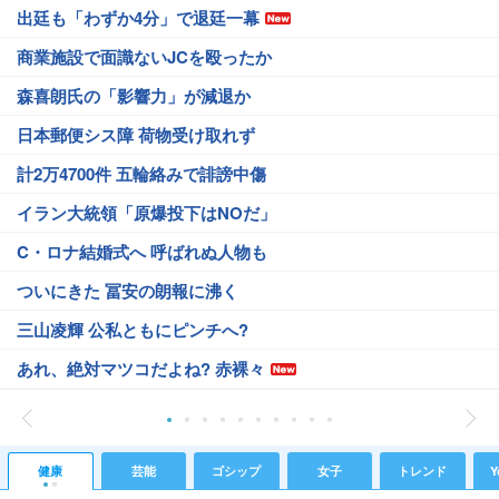
出廷も「わずか4分」で退廷一幕
商業施設で面識ないJCを殴ったか
森喜朗氏の「影響力」が減退か
日本郵便シス障 荷物受け取れず
計2万4700件 五輪絡みで誹謗中傷
イラン大統領「原爆投下はNOだ」
C・ロナ結婚式へ 呼ばれぬ人物も
ついにきた 冨安の朗報に沸く
三山凌輝 公私ともにピンチへ?
あれ、絶対マツコだよね? 赤裸々
健康
芸能
ゴシップ
女子
トレンド
Y