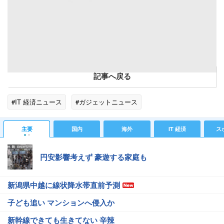
iPhoneのリマインダーはこう使おう。5つの便利ワザで作業忘れとサヨナラ：iPhone Tips
記事へ戻る
#IT 経済ニュース
#ガジェットニュース
主要
国内
海外
IT 経済
ス
円安影響考えず 豪遊する家庭も
新潟県中越に線状降水帯直前予測
子ども追い マンションへ侵入か
新幹線できても生きてない 辛辣