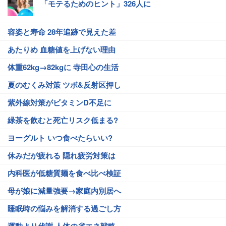
「モテるためのヒント」326人に
容姿と寿命 28年追跡で見えた差
あたりめ 血糖値を上げない理由
体重62kg→82kgに 寺田心の生活
夏のむくみ対策 ツボ&反射区押し
紫外線対策がビタミンD不足に
緑茶を飲むと死亡リスク低まる?
ヨーグルト いつ食べたらいい?
休みだが疲れる 隠れ疲労対策は
内科医が低糖質麺を食べ比べ検証
母が娘に減量強要→家庭内別居へ
睡眠時の悩みを解消する過ごし方
運動より代謝 人体の省エネ戦略