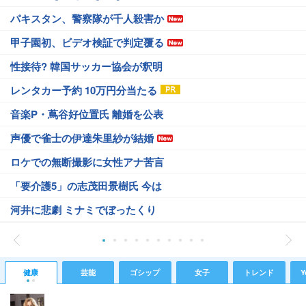
パキスタン、警察隊が千人殺害か
甲子園初、ビデオ検証で判定覆る
性接待? 韓国サッカー協会が釈明
レンタカー予約 10万円分当たる
音楽P・蔦谷好位置氏 離婚を公表
声優で雀士の伊達朱里紗が結婚
ロケでの無断撮影に女性アナ苦言
「要介護5」の志茂田景樹氏 今は
河井に悲劇 ミナミでぼったくり
健康
芸能
ゴシップ
女子
トレンド
Y