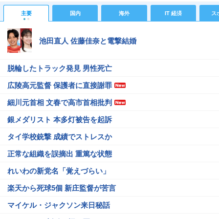
主要
国内
海外
IT 経済
ス
池田直人 佐藤佳奈と電撃結婚
脱輪したトラック発見 男性死亡
広陵高元監督 保護者に直接謝罪
細川元首相 文春で高市首相批判
銀メダリスト 本多灯被告を起訴
タイ学校銃撃 成績でストレスか
正常な組織を誤摘出 重篤な状態
れいわの新党名「覚えづらい」
楽天から死球5個 新庄監督が苦言
マイケル・ジャクソン来日秘話