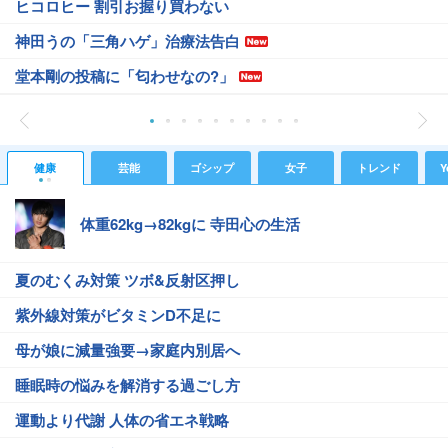
ヒコロヒー 割引お握り買わない
神田うの「三角ハゲ」治療法告白
堂本剛の投稿に「匂わせなの?」
健康
芸能
ゴシップ
女子
トレンド
Y
体重62kg→82kgに 寺田心の生活
夏のむくみ対策 ツボ&反射区押し
紫外線対策がビタミンD不足に
母が娘に減量強要→家庭内別居へ
睡眠時の悩みを解消する過ごし方
運動より代謝 人体の省エネ戦略