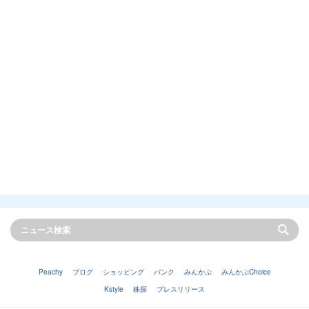
Peachy
ブログ
ショッピング
バンク
みんかぶ
みんかぶChoice
Kstyle
株探
プレスリリース