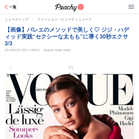
Peachy
一覧
>
ニューストップ
ファッション・ビューティニュース
【画像】バレエのメソッドで美しく♡ ジジ・ハデ
ィッド実践“セクシーな太もも”に導く30秒エクサ
3/3
2016年6月15日 11時0分
beauty news tokyo
3/3