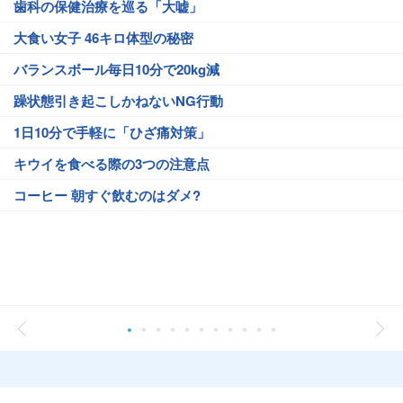
歯科の保健治療を巡る「大嘘」
大食い女子 46キロ体型の秘密
バランスボール毎日10分で20kg減
躁状態引き起こしかねないNG行動
1日10分で手軽に「ひざ痛対策」
キウイを食べる際の3つの注意点
コーヒー 朝すぐ飲むのはダメ?