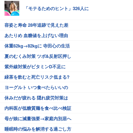
「モテるためのヒント」326人に
容姿と寿命 28年追跡で見えた差
あたりめ 血糖値を上げない理由
体重62kg→82kgに 寺田心の生活
夏のむくみ対策 ツボ&反射区押し
紫外線対策がビタミンD不足に
緑茶を飲むと死亡リスク低まる?
ヨーグルト いつ食べたらいいの
休みだが疲れる 隠れ疲労対策は
内科医が低糖質麺を食べ比べ検証
母が娘に減量強要→家庭内別居へ
睡眠時の悩みを解消する過ごし方