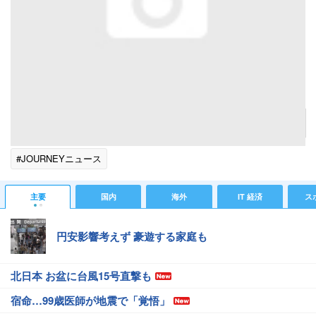
【ザ・プリンス パークタワー東京】彼氏や夫にリクエストしたい！誕生石がテーマの花とカ
クテルで祝う宿泊プランが胸キュン
記事へ戻る
#JOURNEYニュース
主要
国内
海外
IT 経済
ス
円安影響考えず 豪遊する家庭も
北日本 お盆に台風15号直撃も
宿命…99歳医師が地震で「覚悟」