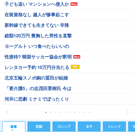
子ども追い マンションへ侵入か
在留資格なし 越人が惨事起こす
新幹線できても生きてない 辛辣
総額120万円 豊胸した男性を直撃
ヨーグルト いつ食べたらいいの
性接待? 韓国サッカー協会が釈明
レンタカー予約 10万円分当たる
北京五輪スノボ銅の冨田が結婚
「要介護5」の志茂田景樹氏 今は
河井に悲劇 ミナミでぼったくり
健康
芸能
ゴシップ
女子
トレンド
Y