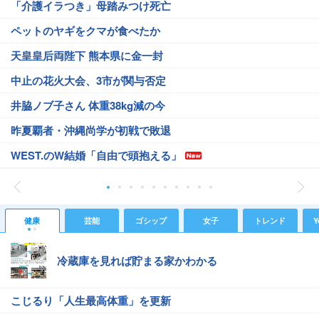
「介護イラつき」母踏みつけ死亡
ペットのヤギをクマが食べたか
天皇皇后両陛下 熊本県に金一封
中止の花火大会、3市が関与否定
井脇ノブ子さん 体重38kg減の今
昨夏覇者・沖縄尚学が初戦で敗退
WEST.のW結婚「自由で頭抱える」
健康
芸能
ゴシップ
女子
トレンド
Y
冷蔵庫を見れば貯まる家かわかる
こじるり「人生最高体重」を更新