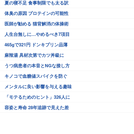
夏の寝不足 食事制限でも太る訳
体臭の原因 プロテインの可能性
医師が勧める 猫背解消の体操術
人生台無しに…やめるべき7項目
465gで321円 ドンキプリン品薄
麻辣湯 具材次第でカツ丼級に
うつ病患者の本音とNGな接し方
キノコで血糖値スパイクを防ぐ
メンタルに良い影響を与える趣味
「モテるためのヒント」326人に
容姿と寿命 28年追跡で見えた差