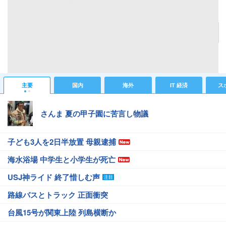
「あ～、かゆい！」と思ったらすぐ専門外来へ
記事へ戻る
#からだニュース
#C型肝炎
#病気
#アンケート
主要
国内
海外
IT 経済
ス
さんま 夏の甲子園に苦言し物議
子ども3人を2日半放置 母親逮捕
海水浴場 中学生と小学生が死亡
USJ神ライド 終了惜しむ声
路線バスとトラック 正面衝突
台風15号が関東上陸 列島横断か