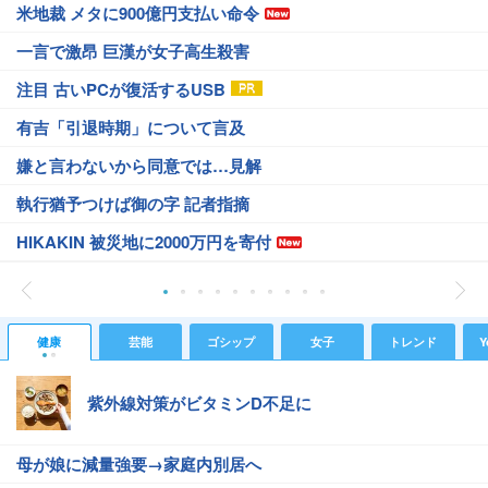
米地裁 メタに900億円支払い命令
一言で激昂 巨漢が女子高生殺害
注目 古いPCが復活するUSB
有吉「引退時期」について言及
嫌と言わないから同意では…見解
執行猶予つけば御の字 記者指摘
HIKAKIN 被災地に2000万円を寄付
健康
芸能
ゴシップ
女子
トレンド
Y
紫外線対策がビタミンD不足に
母が娘に減量強要→家庭内別居へ