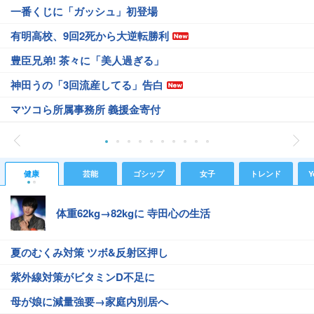
一番くじに「ガッシュ」初登場
有明高校、9回2死から大逆転勝利
豊臣兄弟! 茶々に「美人過ぎる」
神田うの「3回流産してる」告白
マツコら所属事務所 義援金寄付
健康
芸能
ゴシップ
女子
トレンド
Y
体重62kg→82kgに 寺田心の生活
夏のむくみ対策 ツボ&反射区押し
紫外線対策がビタミンD不足に
母が娘に減量強要→家庭内別居へ