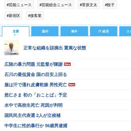
#芸能ニュース
#芸能総合ニュース
#菅原文太
#餃子
#新宿区
#接客業
主要
国内
海外
IT 経済
ス
正常な組織を誤摘出 重篤な状態
広陵の暴力問題 元監督が陳謝
石川の最低賃金 国の目安上回る
服は汗で濡れ皮膚乾燥 男性死亡
悠仁さま 初の「おことば」予定
水中で高校生死亡 死因が判明
国民民主代表選 2人が立候補
中学生に性的暴行か 56歳男逮捕