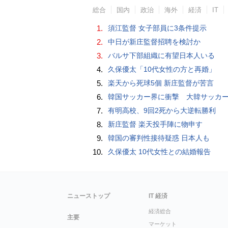
総合
国内
政治
海外
経済
IT
1.
須江監督 女子部員に3条件提示
2.
中日が新庄監督招聘を検討か
3.
バルサ下部組織に有望日本人いる
4.
久保優太「10代女性の方と再婚」
5.
楽天から死球5個 新庄監督が苦言
6.
韓国サッカー界に衝撃 大韓サッカー協会に外国人審判への“性的接待”疑惑 韓国メディア
7.
有明高校、9回2死から大逆転勝利
8.
新庄監督 楽天投手陣に物申す
9.
韓国の審判性接待疑惑 日本人も
10.
久保優太 10代女性との結婚報告
ニューストップ
IT 経済
経済総合
主要
マーケット