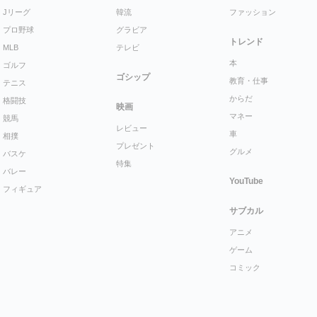
Jリーグ
韓流
ファッション
プロ野球
グラビア
トレンド
MLB
テレビ
本
ゴルフ
ゴシップ
教育・仕事
テニス
からだ
格闘技
映画
マネー
競馬
レビュー
車
相撲
プレゼント
グルメ
バスケ
特集
バレー
YouTube
フィギュア
サブカル
アニメ
ゲーム
コミック