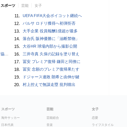
スポーツ
芸能
女子
11.
UEFA FIFA大会ボイコット継続へ
12.
バルサ ロドリ獲得へ初弾拒否
13.
大手企業 役員報酬1億超が最多
14.
落合氏 阪神優勝に「油断禁物」
15.
大谷HR 球場内部から撮影公開
が報道
16.
三井寺真 久保の記録を塗り替え
17.
冨安 プレミア復帰 鎌田と同僚に
18.
冨安 念願のプレミア復帰果たす
19.
ドジャース連敗 朗希と由伸が鍵
20.
村上控えで無謀走塁 批判噴出
スポーツ
芸能
女子
海外サッカー
芸能総合
恋愛
日本代表
音楽
ライフスタイル