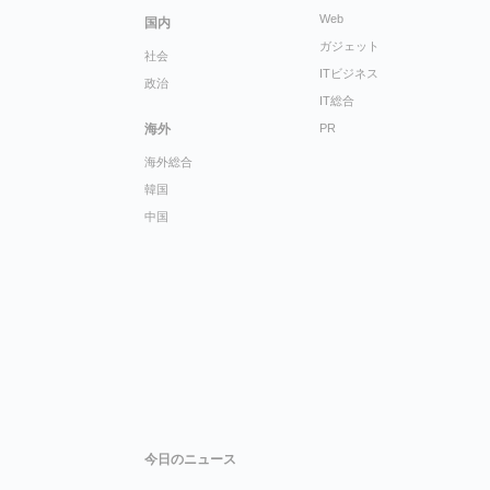
Web
国内
ガジェット
社会
ITビジネス
政治
IT総合
海外
PR
海外総合
韓国
中国
今日のニュース