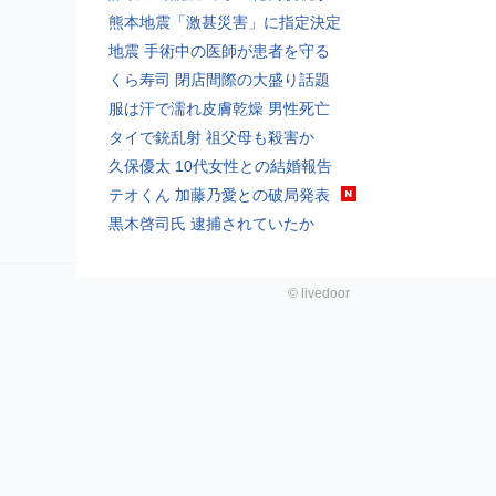
熊本地震「激甚災害」に指定決定
地震 手術中の医師が患者を守る
くら寿司 閉店間際の大盛り話題
服は汗で濡れ皮膚乾燥 男性死亡
タイで銃乱射 祖父母も殺害か
久保優太 10代女性との結婚報告
テオくん 加藤乃愛との破局発表
黒木啓司氏 逮捕されていたか
©
livedoor