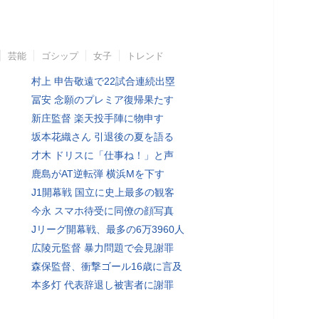
芸能
ゴシップ
女子
トレンド
村上 申告敬遠で22試合連続出塁
冨安 念願のプレミア復帰果たす
新庄監督 楽天投手陣に物申す
坂本花織さん 引退後の夏を語る
才木 ドリスに「仕事ね！」と声
鹿島がAT逆転弾 横浜Mを下す
J1開幕戦 国立に史上最多の観客
今永 スマホ待受に同僚の顔写真
Jリーグ開幕戦、最多の6万3960人
広陵元監督 暴力問題で会見謝罪
森保監督、衝撃ゴール16歳に言及
本多灯 代表辞退し被害者に謝罪