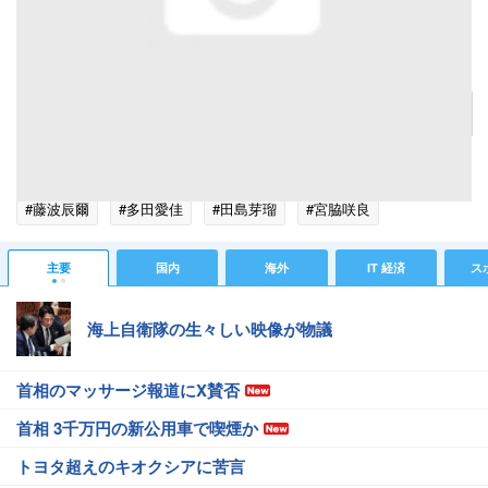
長州力
記事へ戻る
#スポーツニュース
#プロレスニュース
#長州力
#藤波辰爾
#多田愛佳
#田島芽瑠
#宮脇咲良
主要
国内
海外
IT 経済
ス
海上自衛隊の生々しい映像が物議
首相のマッサージ報道にX賛否
首相 3千万円の新公用車で喫煙か
トヨタ超えのキオクシアに苦言