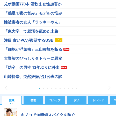
児ポ動画770本 酒飲ませ性加害か
「義足で夜の営み」モデルの悩み
性被害者の友人「ラッキーやん」
「東大卒」で就活を舐めた末路
注目 古いPCが復活するUSB
「細胞が浮気虫」三山凌輝を斬る
大野智のびっしりタトゥーに異変
「幼卒」の男性 13年ぶりに外出
山崎怜奈、突然妊娠だけ公表の訳
健康
芸能
ゴシップ
女子
トレンド
Y
キノコで血糖値スパイクを防ぐ