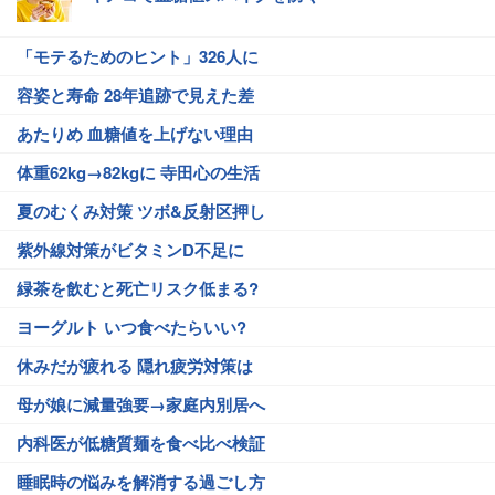
「モテるためのヒント」326人に
容姿と寿命 28年追跡で見えた差
あたりめ 血糖値を上げない理由
体重62kg→82kgに 寺田心の生活
夏のむくみ対策 ツボ&反射区押し
紫外線対策がビタミンD不足に
緑茶を飲むと死亡リスク低まる?
ヨーグルト いつ食べたらいい?
休みだが疲れる 隠れ疲労対策は
母が娘に減量強要→家庭内別居へ
内科医が低糖質麺を食べ比べ検証
睡眠時の悩みを解消する過ごし方