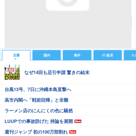
「初心者」「プロっぽく」「プロ」の3段階でどのレンズを使うべきか、オリンパス
「M.ZUIKO」レンズの中の人にいろいろ聞きまくってみました
記事へ戻る
#IT 経済ニュース
#ガジェットニュース
主要
国内
海外
IT 経済
ス
なぜ14回も忌引申請 驚きの結末
台風13号、7日に沖縄本島直撃へ
高市内閣へ「戦前回帰」と非難
ラーメン店のにんにくの色に騒然
LUUPでの事故防げた 持論を展開
週刊ジャンプ 初の100万部割れ