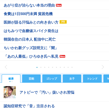
あがり症が治らない本当の理由
食費は1日500円未満 貧困危機
医師が語る汗悩みとの向き合い方
はちみつで血糖値スパイク発生は
韓国在住の日本人 配信中に死亡
ちいかわ新グッズ説明文に「闇」
「あの人最低」ひろゆき氏へ私見
健康
芸能
ゴシップ
女子
トレンド
Y
アトピーで「汚い」扱いされ苦悩
認知症研究で「音」注目される