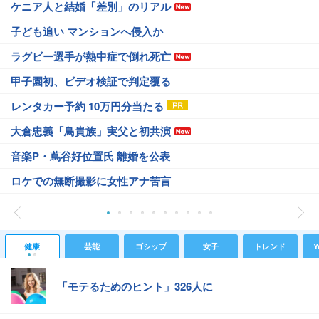
ケニア人と結婚「差別」のリアル
子ども追い マンションへ侵入か
ラグビー選手が熱中症で倒れ死亡
甲子園初、ビデオ検証で判定覆る
レンタカー予約 10万円分当たる
大倉忠義「鳥貴族」実父と初共演
音楽P・蔦谷好位置氏 離婚を公表
ロケでの無断撮影に女性アナ苦言
健康
芸能
ゴシップ
女子
トレンド
Y
「モテるためのヒント」326人に