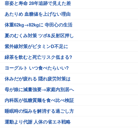
容姿と寿命 28年追跡で見えた差
あたりめ 血糖値を上げない理由
体重62kg→82kgに 寺田心の生活
夏のむくみ対策 ツボ&反射区押し
紫外線対策がビタミンD不足に
緑茶を飲むと死亡リスク低まる?
ヨーグルト いつ食べたらいい?
休みだが疲れる 隠れ疲労対策は
母が娘に減量強要→家庭内別居へ
内科医が低糖質麺を食べ比べ検証
睡眠時の悩みを解消する過ごし方
運動より代謝 人体の省エネ戦略