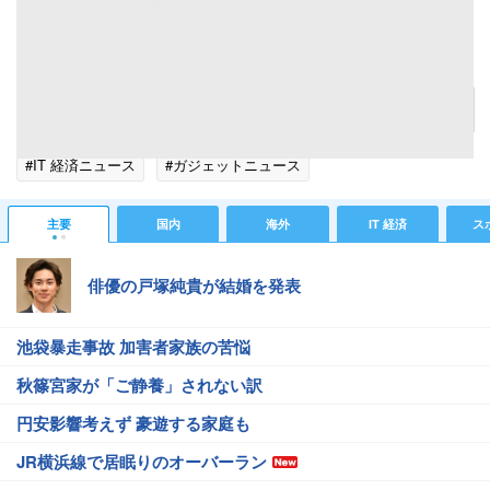
赤ちゃんの撮影で必要になるカメラの機能を考えてみました
記事へ戻る
#IT 経済ニュース
#ガジェットニュース
主要
国内
海外
IT 経済
ス
俳優の戸塚純貴が結婚を発表
池袋暴走事故 加害者家族の苦悩
秋篠宮家が「ご静養」されない訳
円安影響考えず 豪遊する家庭も
JR横浜線で居眠りのオーバーラン