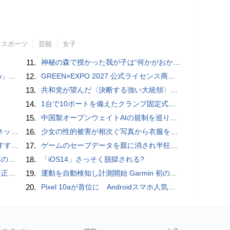
スポーツ
芸能
女子
11.
神秘の森で授かった我が子は“何かがおかしい”『ナイトボーン -夜哭-』本編映像解禁 母の絶叫顔うちわが全国の劇場に［ホラー通信］
言われる？
12.
GREEN×EXPO 2027 公式ライセンス商品！初の「トゥンクトゥンク」公式LINEスタンプ、販売開始
13.
共和党が望んだ〈決断する強い大統領〉が統治するアメリカの到来──「アメリカン・ドッペルゲンガー」by 池田純一#14
14.
1台で10ポートを備えたクランプ固定式電源タップ「Anker Nano Power Strip (10-in-1, 70W, クランプ式)」レビュー
15.
中国製オープンウェイトAIの規制を巡り、シリコンバレーで意見が二分
秋の陣】
16.
少女の性的被害が相次ぐ写真から衣服を剥ぎ取るAIポルノアプリ「ClothOff」の背後にいる人物とは？
UIDE
17.
ゲームのセーブデータを親に消され半狂乱になった少年
響も
18.
「iOS14」さっそく脱獄される?
付開始
19.
運動を自動検知し計測開始 Garmin 初のスマートバンドを発売 10日間のロングバッテリーで手間いらず
20.
Pixel 10aが首位に Androidスマホ人気ランキングTOP10 2026/8/8