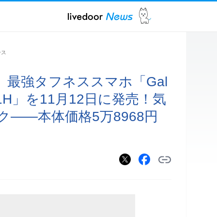
ース
、最強タフネススマホ「Gal
 SC-01H」を11月12日に発売！気
――本体価格5万8968円