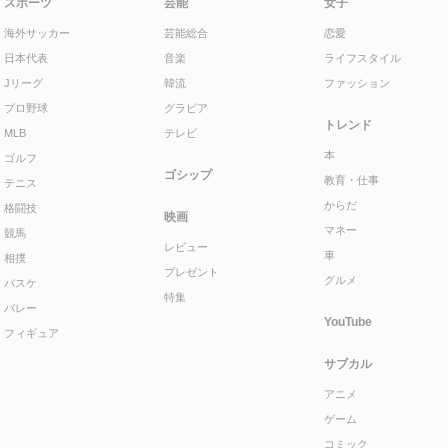
スポーツ
芸能
女子
海外サッカー
芸能総合
恋愛
日本代表
音楽
ライフスタイル
Jリーグ
韓流
ファッション
プロ野球
グラビア
トレンド
MLB
テレビ
本
ゴルフ
ゴシップ
教育・仕事
テニス
からだ
格闘技
映画
マネー
競馬
レビュー
車
相撲
プレゼント
グルメ
バスケ
特集
バレー
YouTube
フィギュア
サブカル
アニメ
ゲーム
コミック