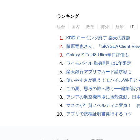
ランキング
総合
国内
政治
海外
経済
IT
1.
KDDIローミング終了 楽天の課題
2.
藤原竜也さん、「SKYSEA Client View」新CMで「AI労務改善」をアピール 働き方をAIが分析したら「すぐに休んで」と
3.
Galaxy Z Fold8 Ultra辛口評価も
4.
ワイモバイル 単身割引は1年限定
5.
楽天銀行アプリでカード請求額も
6.
使いやすさが違う！モバイルWi-FiとネットHDD【PC-DIY 
7.
この夏、思考の旅へ誘う──編集部おすすめの7冊：WIRED BOOK G
8.
アジアの航空機市場に地殻変動、日本のサプライヤーに影
9.
マスクが年賀ノベルティに変身！ お正月特別パッケージの注文受
10.
アプリで接種証明書発行するコツ