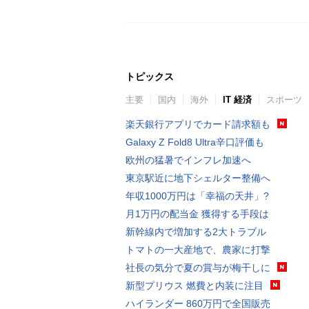
トピックス
主要
国内
海外
IT 経済
スポーツ
楽天銀行アプリでカード請求額も
Galaxy Z Fold8 Ultra辛口評価も
欧州の猛暑でインフレ加速へ
東京駅近に地下シェルター整備へ
年収1000万円は「幸福の天井」?
月1万円の配当金 獲得する手段は
新幹線内で増加する2大トラブル
トマトの一大産地で、農家に打撃
社長の気分で夏の賞与が梅干しに
新型プリウス 燃費と内装に注目
ハイランダー 860万円で全国販売