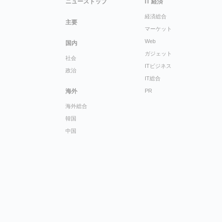
ニューストップ
IT 経済
経済総合
主要
マーケット
Web
国内
ガジェット
社会
ITビジネス
政治
IT総合
海外
PR
海外総合
韓国
中国