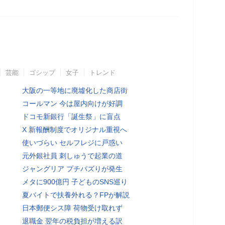
芸能
ゴシップ
女子
トレンド
大阪の一等地に廃墟化した商店街
コールマン 今は屋内向けが好調
ドコモ新銀行「誕生祭」に盲点
X 新報酬制度でオリジナル重視へ
使いづらい セルフレジに戸惑い
元外銀社員 刺しゅうで起業の道
ジャングリア プチバズりが発生
メタに900億円 子どものSNS巡り
夏バイトで扶養外れる？FPが解説
日本郵便シス障 荷物受け取れず
退職金 翌年の税負担が増える訳