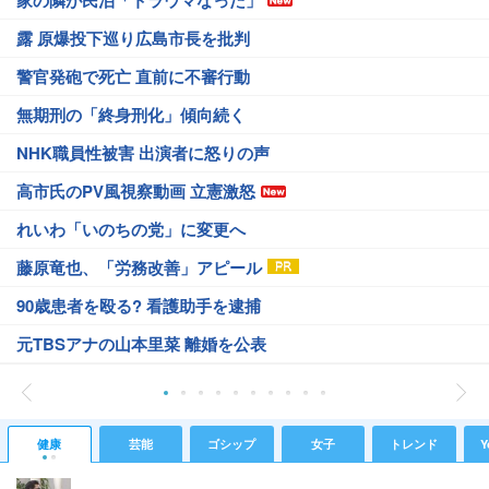
露 原爆投下巡り広島市長を批判
警官発砲で死亡 直前に不審行動
無期刑の「終身刑化」傾向続く
NHK職員性被害 出演者に怒りの声
高市氏のPV風視察動画 立憲激怒
れいわ「いのちの党」に変更へ
藤原竜也、「労務改善」アピール
90歳患者を殴る? 看護助手を逮捕
元TBSアナの山本里菜 離婚を公表
健康
芸能
ゴシップ
女子
トレンド
Y