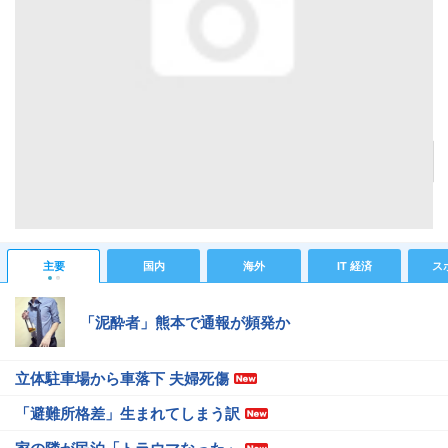
NTTドコモ、虹彩認証搭載のMIL規格14項目準拠なタフネススマホ「arrows NX F-02H」を発
表！5.4インチWQHD液晶や64bit対応ヘキサコアCPU、Android 5.1 Lollipopなど
記事へ戻る
#IT 経済ニュース
#ガジェットニュース
主要
国内
海外
IT 経済
ス
「泥酔者」熊本で通報が頻発か
立体駐車場から車落下 夫婦死傷
「避難所格差」生まれてしまう訳
家の隣が民泊「トラウマなった」