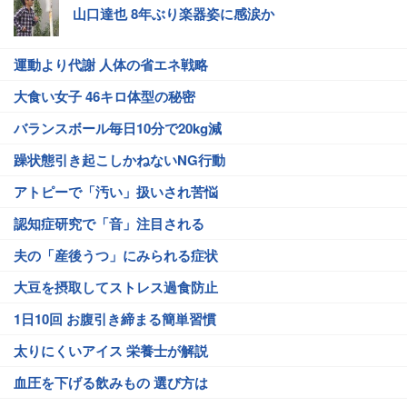
山口達也 8年ぶり楽器姿に感涙か
運動より代謝 人体の省エネ戦略
大食い女子 46キロ体型の秘密
バランスボール毎日10分で20kg減
躁状態引き起こしかねないNG行動
アトピーで「汚い」扱いされ苦悩
認知症研究で「音」注目される
夫の「産後うつ」にみられる症状
大豆を摂取してストレス過食防止
1日10回 お腹引き締まる簡単習慣
太りにくいアイス 栄養士が解説
血圧を下げる飲みもの 選び方は