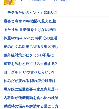
「モテるためのヒント」326人に
容姿と寿命 28年追跡で見えた差
あたりめ 血糖値を上げない理由
体重62kg→82kgに 寺田心の生活
夏のむくみ対策 ツボ&反射区押し
紫外線対策がビタミンD不足に
緑茶を飲むと死亡リスク低まる?
ヨーグルト いつ食べたらいい?
休みだが疲れる 隠れ疲労対策は
母が娘に減量強要→家庭内別居へ
内科医が低糖質麺を食べ比べ検証
睡眠時の悩みを解消する過ごし方