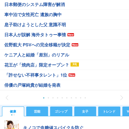
日本郵便のシステム障害が解消
車中泊で女性死亡 遺族の胸中
息子助けようとした父 意識不明
日本人が誤解 海外タトゥー事情
佐野航大 PSVへの完全移籍が決定
ケニア人と結婚「差別」のリアル
花王が「焼肉店」限定オープン？
「許せない不祥事タレント」1位
俳優の戸塚純貴が結婚を発表
健康
芸能
ゴシップ
女子
トレンド
Y
キノコで血糖値スパイクを防ぐ