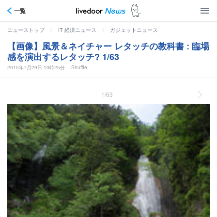
一覧
>
>
ニューストップ
IT 経済ニュース
ガジェットニュース
【画像】風景＆ネイチャー レタッチの教科書 : 臨場
感を演出するレタッチ? 1/63
2015年7月29日 10時25分
Shuffle
1/63