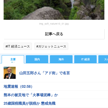
img_soft_nature10_01.jpg
記事へ戻る
#IT 経済ニュース
#ガジェットニュース
主要
国内
海外
IT 経済
ス
山田五郎さん「アド街」で名言
地震速報（02:58）
熊本の被災地で「火事場泥棒」か
25歳国税職員が脱税か 懲戒免職