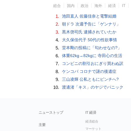
総合
国内
政治
海外
経済
IT
1.
池田直人 佐藤佳奈と電撃結婚
2.
朝ドラ 次週予告に「ゲンナリ」
3.
黒木啓司氏 逮捕されていたか
4.
大久保佳代子 50代の性欲事情
5.
堂本剛の投稿に「匂わせなの?」
6.
体重62kg→82kgに 寺田心の生活
7.
コンビニの割引おにぎり買わぬ訳
8.
ケンコバ コロナで謎の後遺症
9.
三山凌輝 公私ともにピンチへ?
10.
渡邊渚「キス」のヤジでパニック
ニューストップ
IT 経済
経済総合
主要
マーケット