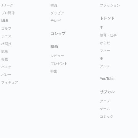
Jリーグ
韓流
ファッション
プロ野球
グラビア
トレンド
MLB
テレビ
本
ゴルフ
ゴシップ
教育・仕事
テニス
からだ
格闘技
映画
マネー
競馬
レビュー
車
相撲
プレゼント
グルメ
バスケ
特集
バレー
YouTube
フィギュア
サブカル
アニメ
ゲーム
コミック