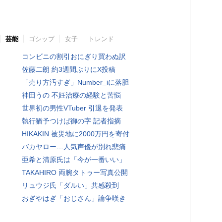
芸能
ゴシップ
女子
トレンド
コンビニの割引おにぎり買わぬ訳
佐藤二朗 約3週間ぶりにX投稿
「売り方汚すぎ」Number_iに落胆
神田うの 不妊治療の経験と苦悩
世界初の男性VTuber 引退を発表
執行猶予つけば御の字 記者指摘
HIKAKIN 被災地に2000万円を寄付
バカヤロー…人気声優が別れ悲痛
亜希と清原氏は「今が一番いい」
TAKAHIRO 両腕タトゥー写真公開
リュウジ氏「ダルい」共感殺到
おぎやはぎ「おじさん」論争嘆き