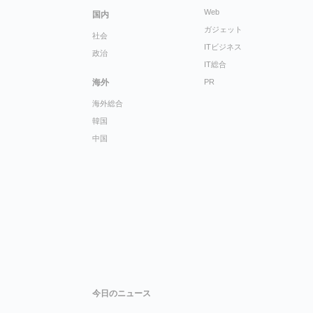
Web
国内
ガジェット
社会
ITビジネス
政治
IT総合
海外
PR
海外総合
韓国
中国
今日のニュース