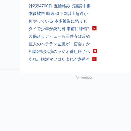
計2万4700件 五輪絡みで誹謗中傷
本多被告 時速50キロ以上超過か
何やっている 本多被告に怒りも
タイで少年が銃乱射 事前に練習?
久保超えデビューも三井寺は反省
巨人のベテラン左腕が「密会」か
相葉雅紀出演のラジオ番組終了へ
あれ、絶対マツコだよね? 赤裸々
©
livedoor