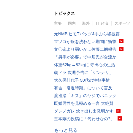
トピックス
主要
国内
海外
IT 経済
スポーツ
元NMB ヒモTバッグ&手ぶら姿披露
マツコが服を洗わない期間に衝撃
文〇砲より弱いが…佐藤二朗報告
「男手が必要」で中居氏が合流か
体重62kg→82kgに 寺田心の生活
朝ドラ 次週予告に「ゲンナリ」
大久保佳代子 50代の性欲事情
有吉「引退時期」について言及
渡邊渚「キス」のヤジでパニック
既婚男性を見極める一言 大絶賛
ダレノガレ 炊き出し出発明かす
堂本剛の投稿に「匂わせなの?」
もっと見る