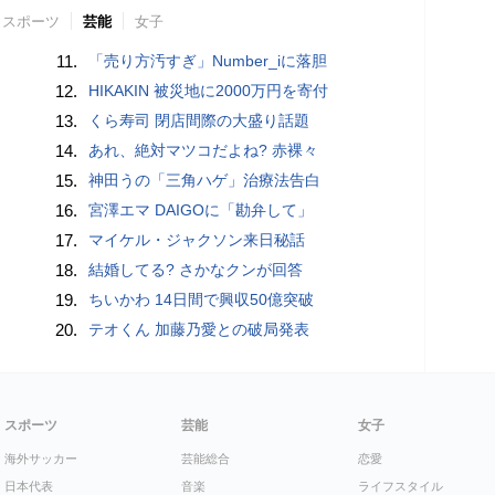
スポーツ
芸能
女子
11.
「売り方汚すぎ」Number_iに落胆
12.
HIKAKIN 被災地に2000万円を寄付
13.
くら寿司 閉店間際の大盛り話題
14.
あれ、絶対マツコだよね? 赤裸々
15.
神田うの「三角ハゲ」治療法告白
16.
宮澤エマ DAIGOに「勘弁して」
17.
マイケル・ジャクソン来日秘話
18.
結婚してる? さかなクンが回答
19.
ちいかわ 14日間で興収50億突破
20.
テオくん 加藤乃愛との破局発表
スポーツ
芸能
女子
海外サッカー
芸能総合
恋愛
日本代表
音楽
ライフスタイル