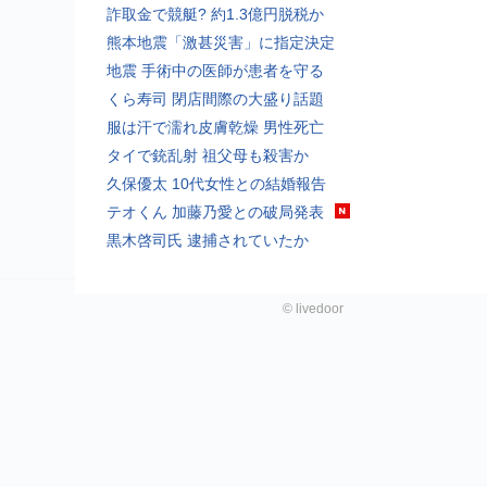
詐取金で競艇? 約1.3億円脱税か
熊本地震「激甚災害」に指定決定
地震 手術中の医師が患者を守る
くら寿司 閉店間際の大盛り話題
服は汗で濡れ皮膚乾燥 男性死亡
タイで銃乱射 祖父母も殺害か
久保優太 10代女性との結婚報告
テオくん 加藤乃愛との破局発表
黒木啓司氏 逮捕されていたか
©
livedoor