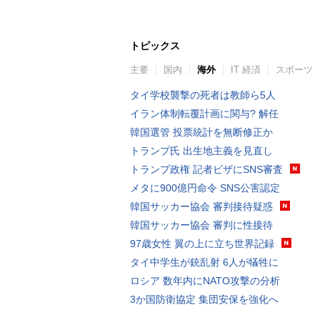
トピックス
主要
国内
海外
IT 経済
スポーツ
タイ学校襲撃の死者は教師ら5人
イラン体制転覆計画に関与? 解任
韓国選管 投票統計を無断修正か
トランプ氏 出生地主義を見直し
トランプ政権 記者ビザにSNS審査
メタに900億円命令 SNS公害認定
韓国サッカー協会 審判接待疑惑
韓国サッカー協会 審判に性接待
97歳女性 翼の上に立ち世界記録
タイ中学生が銃乱射 6人が犠牲に
ロシア 数年内にNATO攻撃の分析
3か国防衛協定 集団安保を強化へ