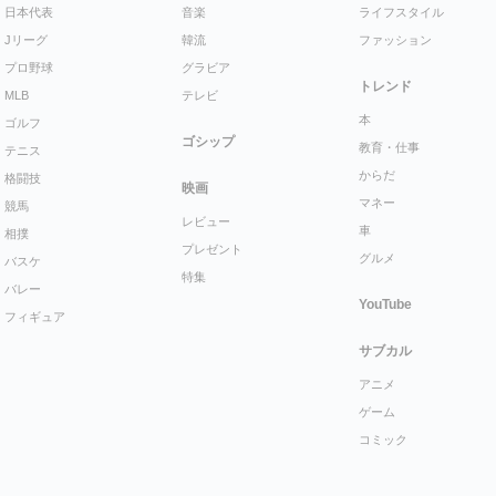
日本代表
音楽
ライフスタイル
Jリーグ
韓流
ファッション
プロ野球
グラビア
トレンド
MLB
テレビ
本
ゴルフ
ゴシップ
教育・仕事
テニス
からだ
格闘技
映画
マネー
競馬
レビュー
車
相撲
プレゼント
グルメ
バスケ
特集
バレー
YouTube
フィギュア
サブカル
アニメ
ゲーム
コミック