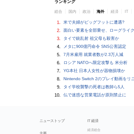
ランキング
総合
国内
政治
海外
経済
IT
1.
米で夫婦がビッグフットに遭遇?
2.
面白い要素を全部乗せ、ローグライク×デッキ構築×パーティ制RPGの「Chrono Ark」を遊ん
3.
タイで銃乱射 祖父母も殺害か
4.
メタに900億円命令 SNS公害認定
5.
7月米雇用 就業者数が2.3万人減
6.
ロシア NATOへ限定攻撃も 米分析
7.
YG本社 日本人女性が器物損壊か
8.
Nintendo Switch 2のプレイ動画をリニアPCMサラウンドで録画する方法、Blackmagic Designのキャプチャーボード「UltraStudio Express Recorder 3
9.
タイ学校襲撃の死者は教師ら5人
10.
仏で迷惑な営業電話が原則禁止に
ニューストップ
IT 経済
経済総合
主要