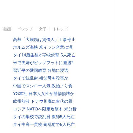
芸能
ゴシップ
女子
トレンド
高裁「大統領は賃借人」工事停止
ホルムズ海峡 米イラン合意に溝
タイ14歳生徒が学校銃撃 5人死亡
米で夫婦がビッグフットに遭遇?
習近平の愛国教育 各地に浸透
タイで銃乱射 祖父母も殺害か
中国でスシロー人気 政治より食
YG本社 日本人女性が器物損壊か
欧州熱波 ドナウ川底に古代の骨
ロシア NATOへ限定攻撃も 米分析
タイの学校で銃乱射 教師5人死亡
タイ中高一貫校 銃乱射で5人死亡