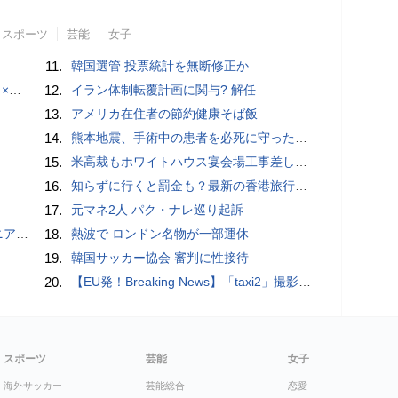
スポーツ
芸能
女子
11.
韓国選管 投票統計を無断修正か
でみた
12.
イラン体制転覆計画に関与? 解任
13.
アメリカ在住者の節約健康そば飯
14.
熊本地震、手術中の患者を必死に守った医師らに中国ネット「泣ける」「職責を全うした」
15.
米高裁もホワイトハウス宴会場工事差し止め
16.
知らずに行くと罰金も？最新の香港旅行で「絶対にやってはいけない」20のルール
17.
元マネ2人 パク・ナレ巡り起訴
G」を使ってみた
18.
熱波で ロンドン名物が一部運休
19.
韓国サッカー協会 審判に性接待
20.
【EU発！Breaking News】「taxi2」撮影中スタントシーンでカメラマンが死亡、有罪へ（フランス）
スポーツ
芸能
女子
海外サッカー
芸能総合
恋愛