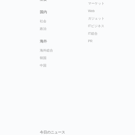
マーケット
Web
国内
ガジェット
社会
ITビジネス
政治
IT総合
海外
PR
海外総合
韓国
中国
今日のニュース