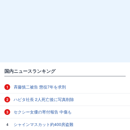
国内ニュースランキング
斉藤慎二被告 懲役7年を求刑
1
ハビタ社長 2人死亡後に写真削除
2
セクシー女優の寄付報告 中傷も
3
シャインマスカット約400房盗難
4