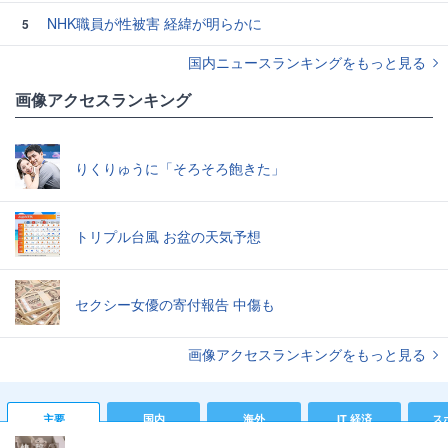
NHK職員が性被害 経緯が明らかに
5
国内ニュースランキングをもっと見る
画像アクセスランキング
りくりゅうに「そろそろ飽きた」
トリプル台風 お盆の天気予想
セクシー女優の寄付報告 中傷も
画像アクセスランキングをもっと見る
主要
国内
海外
IT 経済
ス