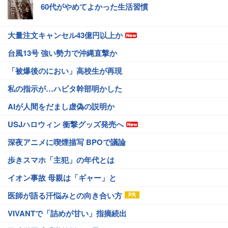
60代がやめてよかった生活習慣
大量注文キャンセル43億円以上か
台風13号 強い勢力で沖縄直撃か
「被爆後のにおい」高校生が再現
私の指示が…ハビタ幹部明かした
AIが人間をだまし虚偽の説明か
USJハロウィン 衝撃グッズ発売へ
深夜アニメに喫煙描写 BPOで議論
歩きスマホ「主犯」の年代とは
イオン事故 母親は「ギャー」と
医師が語る汗悩みとの向き合い方
VIVANTで「詰めが甘い」指摘続出