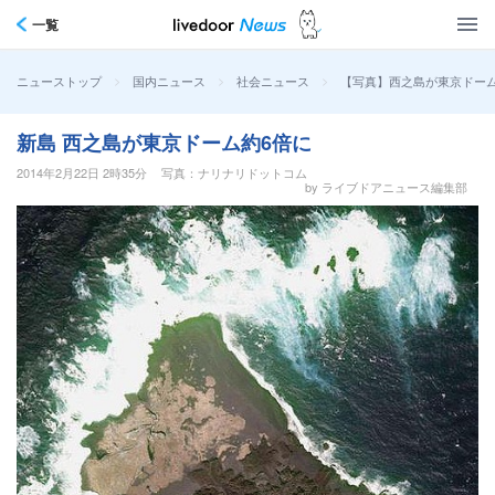
一覧
>
>
>
【写真】西之島が東京ドーム
ニューストップ
国内ニュース
社会ニュース
新島 西之島が東京ドーム約6倍に
2014年2月22日 2時35分
写真：ナリナリドットコム
by ライブドアニュース編集部