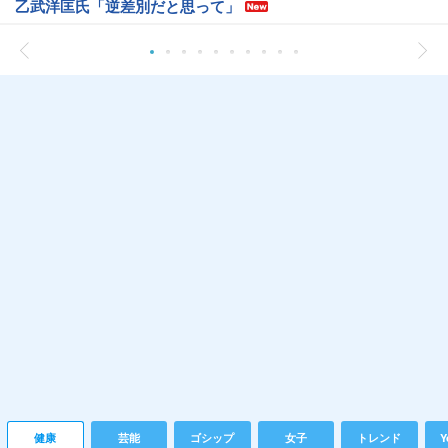
乙武洋匡氏「逆差別だと思って」
健康
芸能
ゴシップ
女子
トレンド
Y