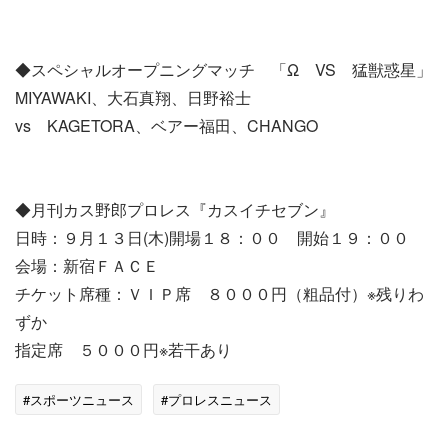
◆スペシャルオープニングマッチ 「Ω VS 猛獣惑星」
MIYAWAKI、大石真翔、日野裕士
vs KAGETORA、ベアー福田、CHANGO
◆月刊カス野郎プロレス『カスイチセブン』
日時：９月１３日(木)開場１８：００ 開始１９：００
会場：新宿ＦＡＣＥ
チケット席種：ＶＩＰ席 ８０００円（粗品付）※残りわ
ずか
指定席 ５０００円※若干あり
#スポーツニュース
#プロレスニュース