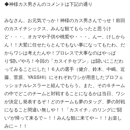
◆神様カス男さんのコメントは下記の通り
みなさん、お元気でっか！神様のカス男さんでっせ！前回
のカスイチシックス、みんな観てもらったと思うけ
ど・・・、オカマや子供や桃鷲や・・・。んー、けしから
ん！！大鷲に任せたらとんでもない事になってもたわ。だ
からワシは考えたんや！プロレスで大事なのはやっぱ
り“闘い”やろ！今回の「カスイチセブン」は闘いにこだわ
ってみることにした！６人の選手（健介、鈴木、中嶋、近
藤、菅原、YASSHI）にそれぞれワシが用意したプロフェ
ッショナルレスラーと組んでもらう。また、その６チーム
の中でどこのチームと対戦することになるかは当日、ワシ
が決定し発表するぞ！どのチームも夢のタッグ、夢の対戦
になること間違い無しや！！「カスイチ」のリングに“闘
い”が帰って来るで～！！みんな観に来てや～！！お楽し
みに～！！