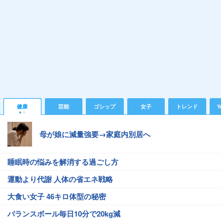
健康
芸能
ゴシップ
女子
トレンド
Y
母が娘に減量強要→家庭内別居へ
睡眠時の悩みを解消する過ごし方
運動より代謝 人体の省エネ戦略
大食い女子 46キロ体型の秘密
バランスボール毎日10分で20kg減