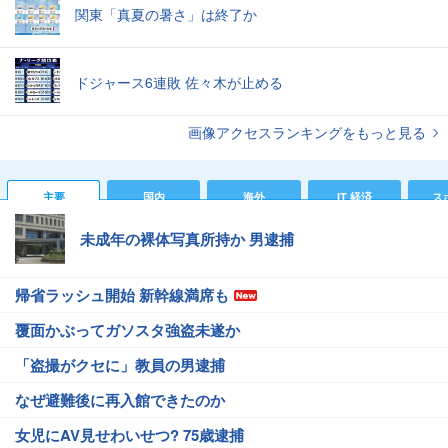
関東「真夏の暑さ」は終了か
ドジャース6連敗 佐々木が止める
画像アクセスランキングをもっと見る
主要
国内
海外
IT 経済
ス
未成年の裸体写真所持か 男逮捕
帰省ラッシュ開始 新幹線満席も
覆面かぶってガソスタ強盗未遂か
「盗撮がクセに」教員の男逮捕
なぜ避難後に再入館できたのか
女児にAV見せわいせつ? 75歳逮捕