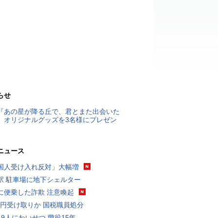
らせ
『あの星が降る丘で、君とまた出会いた
』オリジナルグッズを3名様にプレゼン
ニュース
国人受け入れ反対」大幅増
駅 駐車場に地下シェルター
に便乗した詐欺 注意喚起
5億円受け取りか 国税職員処分
19人にわいせつ 懲役15年