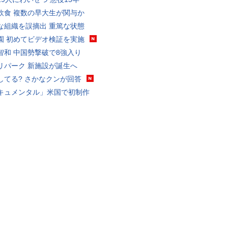
飲食 複数の早大生が関与か
な組織を誤摘出 重篤な状態
園 初めてビデオ検証を実施
智和 中国勢撃破で8強入り
リパーク 新施設が誕生へ
してる? さかなクンが回答
キュメンタル」米国で初制作