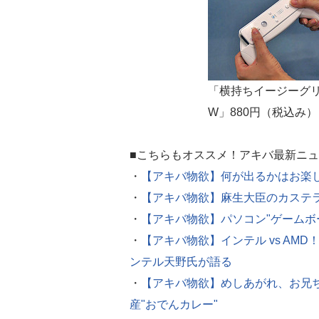
「横持ちイージーグ
W」880円（税込み）
■こちらもオススメ！アキバ最新ニ
・
【アキバ物欲】何が出るかはお楽し
・
【アキバ物欲】麻生大臣のカステラ
・
【アキバ物欲】パソコン"ゲームボ
・
【アキバ物欲】インテル vs AMD
ンテル天野氏が語る
・
【アキバ物欲】めしあがれ、お兄
産"おでんカレー"