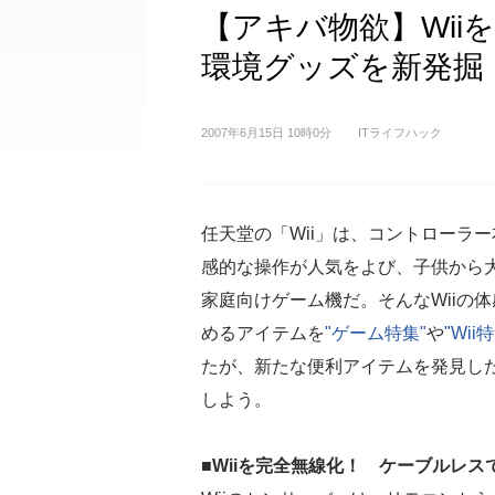
【アキバ物欲】Wii
環境グッズを新発掘
2007年6月15日 10時0分
ITライフハック
任天堂の「Wii」は、コントローラ
感的な操作が人気をよび、子供から
家庭向けゲーム機だ。そんなWiiの
めるアイテムを
"ゲーム特集"
や
"Wii
たが、新たな便利アイテムを発見し
しよう。
■Wiiを完全無線化！ ケーブルレ