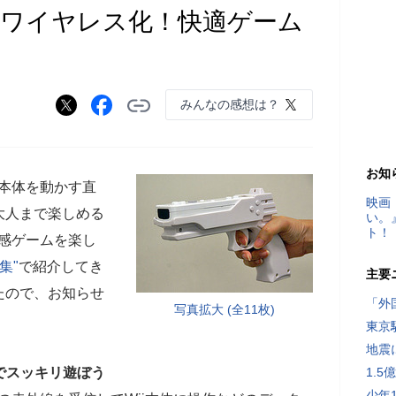
をワイヤレス化！快適ゲーム
みんなの感想は？
お知
ー本体を動かす直
映画
大人まで楽しめる
い。
ト！
体感ゲームを楽し
特集"
で紹介してき
主要
たので、お知らせ
「外
写真拡大 (全11枚)
東京
地震
スでスッキリ遊ぼう
1.
少年