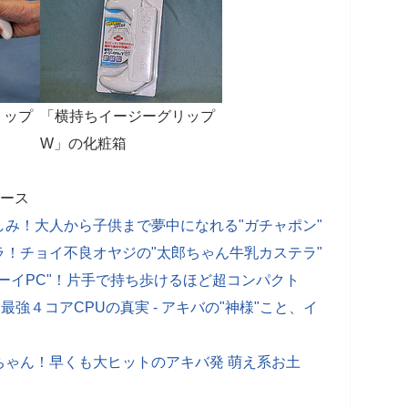
リップ
「横持ちイージーグリップ
W」の化粧箱
ュース
み！大人から子供まで夢中になれる"ガチャポン"
！チョイ不良オヤジの"太郎ちゃん牛乳カステラ"
ーイPC"！片手で持ち歩けるほど超コンパクト
！最強４コアCPUの真実 - アキバの"神様"こと、イ
ちゃん！早くも大ヒットのアキバ発 萌え系お土