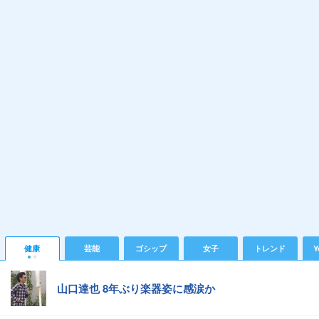
健康
芸能
ゴシップ
女子
トレンド
Y
山口達也 8年ぶり楽器姿に感涙か