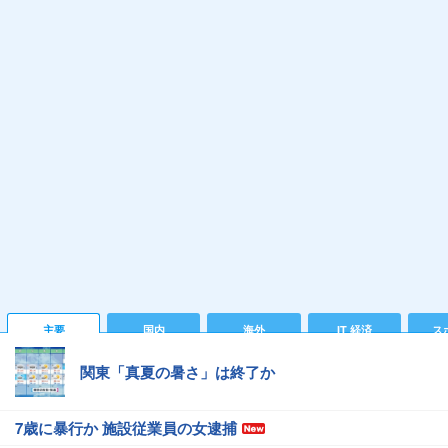
主要
国内
海外
IT 経済
ス
関東「真夏の暑さ」は終了か
7歳に暴行か 施設従業員の女逮捕