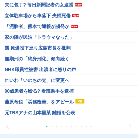
夫に包丁? 毎日新聞記者の女逮捕
立体駐車場から車落下 夫婦死傷
「泥酔者」熊本で通報が頻発か
家の隣が民泊「トラウマなった」
露 原爆投下巡り広島市長を批判
無期刑の「終身刑化」傾向続く
NHK職員性被害 出演者に怒りの声
れいわ「いのちの党」に変更へ
90歳患者を殴る? 看護助手を逮捕
藤原竜也「労務改善」をアピール
元TBSアナの山本里菜 離婚を公表