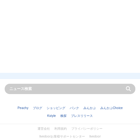
Peachy
ブログ
ショッピング
バンク
みんかぶ
みんかぶChoice
Kstyle
株探
プレスリリース
運営会社
利用規約
プライバシーポリシー
livedoorお客様サポートセンター
livedoor