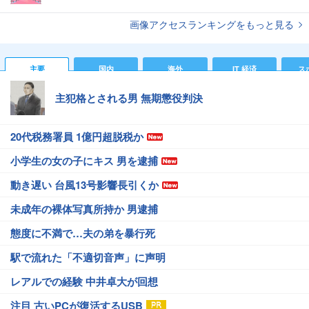
画像アクセスランキングをもっと見る
主要
国内
海外
IT 経済
ス
主犯格とされる男 無期懲役判決
20代税務署員 1億円超脱税か
小学生の女の子にキス 男を逮捕
動き遅い 台風13号影響長引くか
未成年の裸体写真所持か 男逮捕
態度に不満で…夫の弟を暴行死
駅で流れた「不適切音声」に声明
レアルでの経験 中井卓大が回想
注目 古いPCが復活するUSB