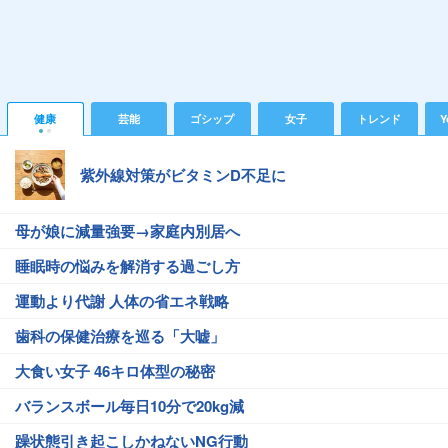
健康
芸能
ゴシップ
女子
トレンド
Y
紫外線対策がビタミンD不足に
母が娘に減量強要→家庭内別居へ
睡眠時の悩みを解消する過ごし方
運動より代謝 人体の省エネ戦略
歯科の保健治療を巡る「大嘘」
大食い女子 46キロ体型の秘密
バランスボール毎日10分で20kg減
躁状態引き起こしかねないNG行動