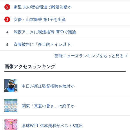
趣里 夫の密会報道で離婚決断か
2
女優・山本舞香 第1子を出産
3
深夜アニメに喫煙描写 BPOで議論
4
斉藤被告に「多目的トイレ以下」
5
芸能ニュースランキングをもっと見る
画像アクセスランキング
中日が新庄監督招聘を検討か
関東「真夏の暑さ」は終了か
卓球WTT 張本美和がベスト8進出