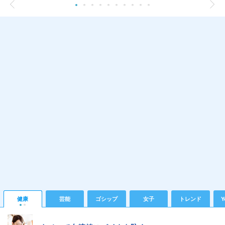
健康
芸能
ゴシップ
女子
トレンド
Y