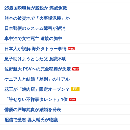
25歳国税職員が脱税か 懲戒免職
熊本の被災地で「火事場泥棒」か
日本郵便のシステム障害が解消
車中泊で女性死亡 遺族の胸中
日本人が誤解 海外タトゥー事情
息子助けようとした父 意識不明
佐野航大 PSVへの完全移籍が決定
ケニア人と結婚「差別」のリアル
花王が「焼肉店」限定オープン？
「許せない不祥事タレント」1位
俳優の戸塚純貴が結婚を発表
配信で激怒 堀大輔氏が物議