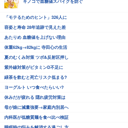
キノコで血糖値スパイクを防ぐ
「モテるためのヒント」326人に
容姿と寿命 28年追跡で見えた差
あたりめ 血糖値を上げない理由
体重62kg→82kgに 寺田心の生活
夏のむくみ対策 ツボ&反射区押し
紫外線対策がビタミンD不足に
緑茶を飲むと死亡リスク低まる?
ヨーグルト いつ食べたらいい?
休みだが疲れる 隠れ疲労対策は
母が娘に減量強要→家庭内別居へ
内科医が低糖質麺を食べ比べ検証
睡眠時の悩みを解消する過ごし方