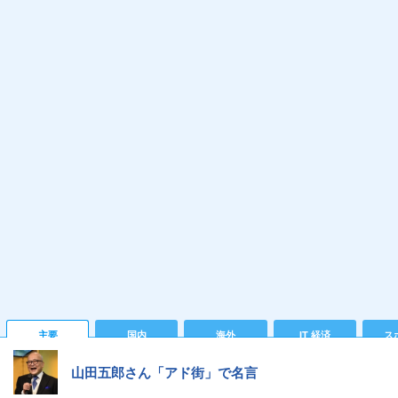
主要
国内
海外
IT 経済
ス
山田五郎さん「アド街」で名言