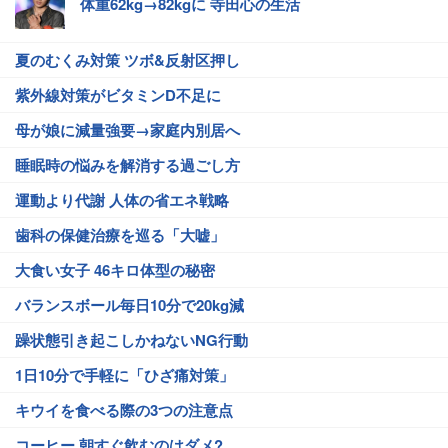
体重62kg→82kgに 寺田心の生活
夏のむくみ対策 ツボ&反射区押し
紫外線対策がビタミンD不足に
母が娘に減量強要→家庭内別居へ
睡眠時の悩みを解消する過ごし方
運動より代謝 人体の省エネ戦略
歯科の保健治療を巡る「大嘘」
大食い女子 46キロ体型の秘密
バランスボール毎日10分で20kg減
躁状態引き起こしかねないNG行動
1日10分で手軽に「ひざ痛対策」
キウイを食べる際の3つの注意点
コーヒー 朝すぐ飲むのはダメ?