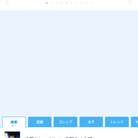
健康
芸能
ゴシップ
女子
トレンド
Y