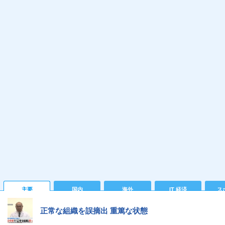
主要
国内
海外
IT 経済
ス
正常な組織を誤摘出 重篤な状態