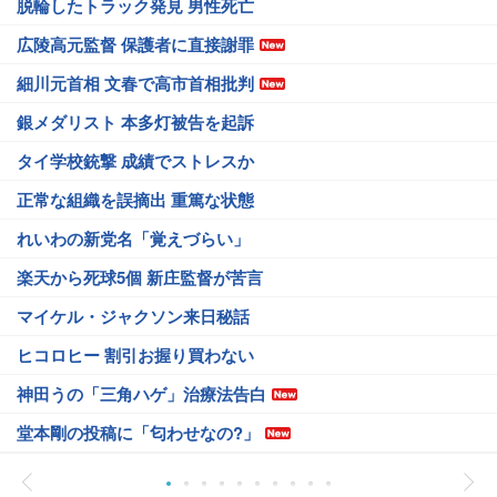
脱輪したトラック発見 男性死亡
広陵高元監督 保護者に直接謝罪
細川元首相 文春で高市首相批判
銀メダリスト 本多灯被告を起訴
タイ学校銃撃 成績でストレスか
正常な組織を誤摘出 重篤な状態
れいわの新党名「覚えづらい」
楽天から死球5個 新庄監督が苦言
マイケル・ジャクソン来日秘話
ヒコロヒー 割引お握り買わない
神田うの「三角ハゲ」治療法告白
堂本剛の投稿に「匂わせなの?」