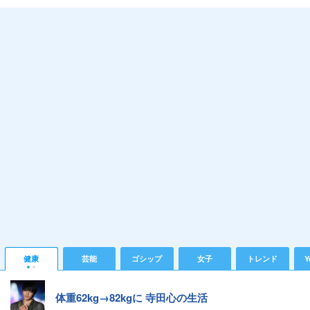
健康
芸能
ゴシップ
女子
トレンド
Y
体重62kg→82kgに 寺田心の生活