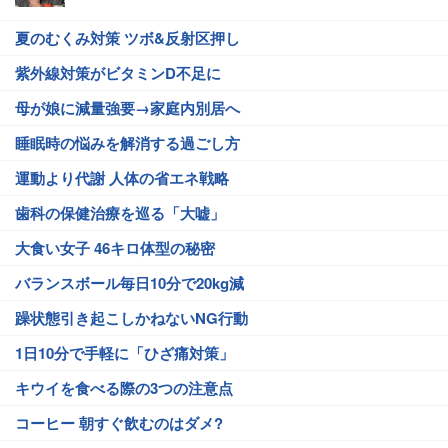
夏のむくみ対策 ツボ&反射区押し
紫外線対策がビタミンD不足に
母が娘に減量強要→家庭内別居へ
睡眠時の悩みを解消する過ごし方
運動より代謝 人体の省エネ戦略
歯科の保健治療を巡る「大嘘」
大食い女子 46キロ体型の秘密
バランスボール毎日10分で20kg減
躁状態引き起こしかねないNG行動
1日10分で手軽に「ひざ痛対策」
キウイを食べる際の3つの注意点
コーヒー 朝すぐ飲むのはダメ?