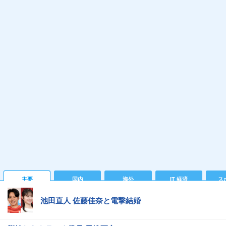
主要
国内
海外
IT 経済
ス
池田直人 佐藤佳奈と電撃結婚