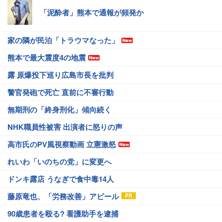
「泥酔者」熊本で通報が頻発か
家の隣が民泊「トラウマなった」
熊本で最大震度4の地震
露 原爆投下巡り広島市長を批判
警官発砲で死亡 直前に不審行動
無期刑の「終身刑化」傾向続く
NHK職員性被害 出演者に怒りの声
高市氏のPV風視察動画 立憲激怒
れいわ「いのちの党」に変更へ
ドンキ露店 うなぎで食中毒14人
藤原竜也、「労務改善」アピール
90歳患者を殴る? 看護助手を逮捕