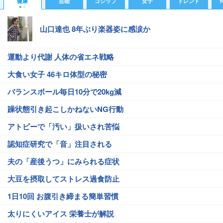
健康
芸能
ゴシップ
女子
トレンド
Y
山口達也 8年ぶり楽器姿に感涙か
運動より代謝 人体の省エネ戦略
大食い女子 46キロ体型の秘密
バランスボール毎日10分で20kg減
躁状態引き起こしかねないNG行動
アトピーで「汚い」扱いされ苦悩
認知症研究で「音」注目される
夫の「産後うつ」にみられる症状
大豆を摂取してストレス過食防止
1日10回 お腹引き締まる簡単習慣
太りにくいアイス 栄養士が解説