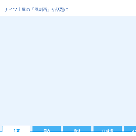
ナイツ土屋の「風刺画」が話題に
主要
国内
海外
IT 経済
ス