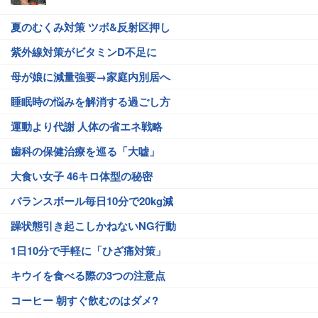
夏のむくみ対策 ツボ&反射区押し
紫外線対策がビタミンD不足に
母が娘に減量強要→家庭内別居へ
睡眠時の悩みを解消する過ごし方
運動より代謝 人体の省エネ戦略
歯科の保健治療を巡る「大嘘」
大食い女子 46キロ体型の秘密
バランスボール毎日10分で20kg減
躁状態引き起こしかねないNG行動
1日10分で手軽に「ひざ痛対策」
キウイを食べる際の3つの注意点
コーヒー 朝すぐ飲むのはダメ?