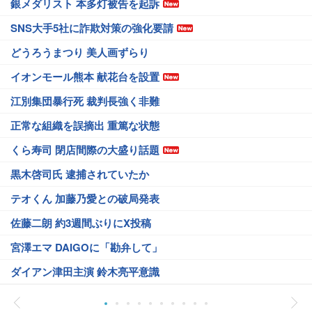
銀メダリスト 本多灯被告を起訴
SNS大手5社に詐欺対策の強化要請
どうろうまつり 美人画ずらり
イオンモール熊本 献花台を設置
江別集団暴行死 裁判長強く非難
正常な組織を誤摘出 重篤な状態
くら寿司 閉店間際の大盛り話題
黒木啓司氏 逮捕されていたか
テオくん 加藤乃愛との破局発表
佐藤二朗 約3週間ぶりにX投稿
宮澤エマ DAIGOに「勘弁して」
ダイアン津田主演 鈴木亮平意識