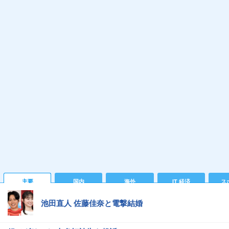
主要
国内
海外
IT 経済
ス
池田直人 佐藤佳奈と電撃結婚