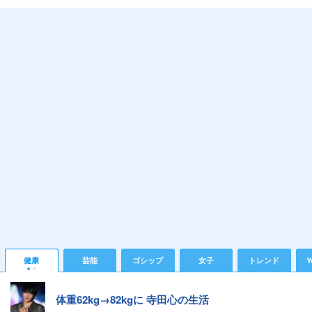
健康
芸能
ゴシップ
女子
トレンド
Y
体重62kg→82kgに 寺田心の生活