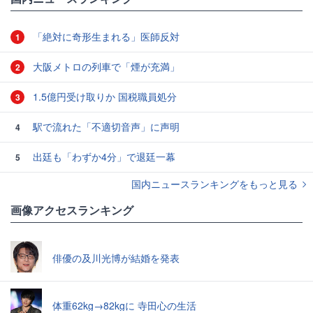
「絶対に奇形生まれる」医師反対
1
大阪メトロの列車で「煙が充満」
2
1.5億円受け取りか 国税職員処分
3
駅で流れた「不適切音声」に声明
4
出廷も「わずか4分」で退廷一幕
5
国内ニュースランキングをもっと見る
画像アクセスランキング
俳優の及川光博が結婚を発表
体重62kg→82kgに 寺田心の生活