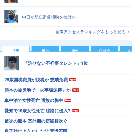
中日が新庄監督招聘を検討か
画像アクセスランキングをもっと見る
主要
国内
海外
IT 経済
ス
「許せない不祥事タレント」1位
25歳国税職員が脱税か 懲戒免職
熊本の被災地で「火事場泥棒」か
車中泊で女性死亡 遺族の胸中
愛知で19歳女性死亡 線路に侵入?
被災の熊本 室外機の窃盗相次ぐ
息子助けようとした父 意識不明