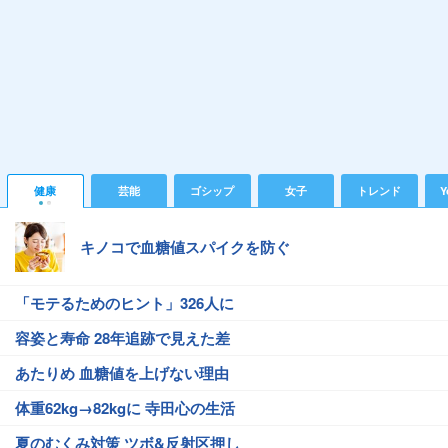
健康
芸能
ゴシップ
女子
トレンド
Y
キノコで血糖値スパイクを防ぐ
「モテるためのヒント」326人に
容姿と寿命 28年追跡で見えた差
あたりめ 血糖値を上げない理由
体重62kg→82kgに 寺田心の生活
夏のむくみ対策 ツボ&反射区押し