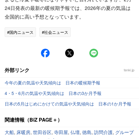
24日発表の最新の暖候期予報では、2026年の夏の気温は
全国的に高い予想となっています。
#国内ニュース
#社会ニュース
外部リンク
tenki.jp
今年の夏の気温や天気傾向は 日本の暖候期予報
4・5・6月の気温や天気傾向は 日本の3か月予報
日本の5月はじめにかけての気温や天気傾向は 日本の1か月予報
関連情報（BiZ PAGE＋）
大船
,
床暖房
,
世田谷区
,
寺田屋
,
仏壇
,
徳島
,
訪問介護
,
グループ