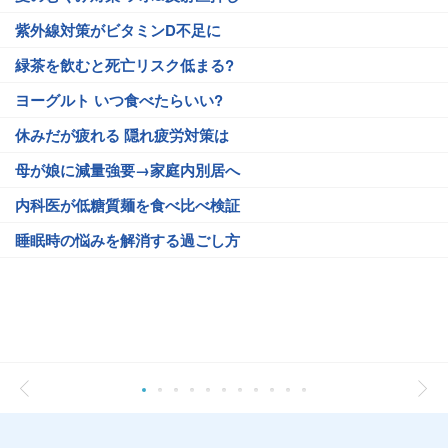
紫外線対策がビタミンD不足に
緑茶を飲むと死亡リスク低まる?
ヨーグルト いつ食べたらいい?
休みだが疲れる 隠れ疲労対策は
母が娘に減量強要→家庭内別居へ
内科医が低糖質麺を食べ比べ検証
睡眠時の悩みを解消する過ごし方