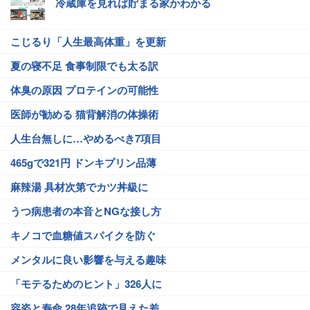
冷蔵庫を見れば貯まる家かわかる
こじるり「人生最高体重」を更新
夏の寝不足 食事制限でも太る訳
体臭の原因 プロテインの可能性
医師が勧める 猫背解消の体操術
人生台無しに…やめるべき7項目
465gで321円 ドンキプリン品薄
麻辣湯 具材次第でカツ丼級に
うつ病患者の本音とNGな接し方
キノコで血糖値スパイクを防ぐ
メンタルに良い影響を与える趣味
「モテるためのヒント」326人に
容姿と寿命 28年追跡で見えた差