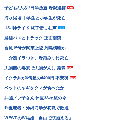
子ども3人を2日半放置 母親逮捕
海水浴場 中学生と小学生が死亡
USJ神ライド 終了惜しむ声
路線バスとトラック 正面衝突
台風15号が関東上陸 列島横断か
「介護イラつき」母踏みつけ死亡
大腸菌の毒素で大腸がんに 発表
イクラ丼が6倍超の4400円 不安視
ペットのヤギをクマが食べたか
井脇ノブ子さん 体重38kg減の今
昨夏覇者・沖縄尚学が初戦で敗退
WEST.のW結婚「自由で頭抱える」