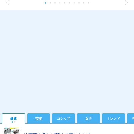
健康
芸能
ゴシップ
女子
トレンド
Y