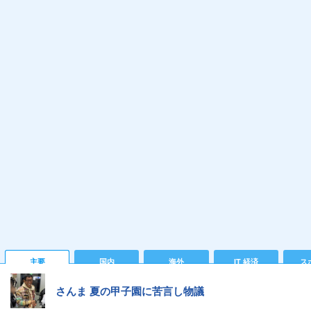
主要
国内
海外
IT 経済
ス
さんま 夏の甲子園に苦言し物議