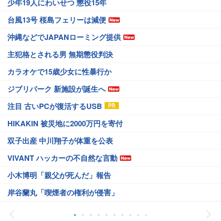
少年19人にわいせつ 懲役15年
台風13号 桜島フェリーは減便
沖縄などでJAPANローミング提供
主犯格とされる男 無期懲役判決
カラオケで15歳少女に性暴行か
ジブリパーク 新施設が誕生へ
注目 古いPCが復活するUSB
HIKAKIN 被災地に2000万円を寄付
双子出産 中川翔子が体重を公表
VIVANT ハッカーの不自然な言動
小木博明「親父が死んだ」報告
岸谷蘭丸「喫煙者の権利が侵害」