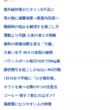
紫外線対策がビタミンD不足に
母が娘に減量強要→家庭内別居へ
睡眠時の悩みを解消する過ごし方
運動より代謝 人体の省エネ戦略
歯科の保健治療を巡る「大嘘」
大食い女子 46キロ体型の秘密
バランスボール毎日10分で20kg減
躁状態引き起こしかねないNG行動
1日10分で手軽に「ひざ痛対策」
キウイを食べる際の3つの注意点
コーヒー 朝すぐ飲むのはダメ?
脳梗塞になりやすい人の特徴