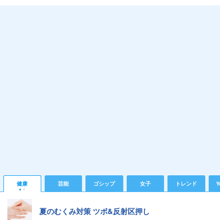
健康
芸能
ゴシップ
女子
トレンド
Y
夏のむくみ対策 ツボ&反射区押し