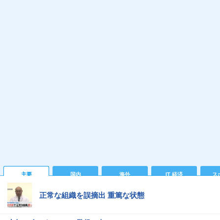
主要
国内
海外
IT 経済
ス
正常な組織を誤摘出 重篤な状態