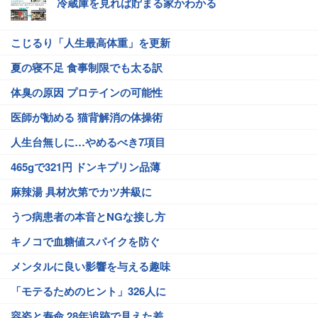
冷蔵庫を見れば貯まる家かわかる
こじるり「人生最高体重」を更新
夏の寝不足 食事制限でも太る訳
体臭の原因 プロテインの可能性
医師が勧める 猫背解消の体操術
人生台無しに…やめるべき7項目
465gで321円 ドンキプリン品薄
麻辣湯 具材次第でカツ丼級に
うつ病患者の本音とNGな接し方
キノコで血糖値スパイクを防ぐ
メンタルに良い影響を与える趣味
「モテるためのヒント」326人に
容姿と寿命 28年追跡で見えた差