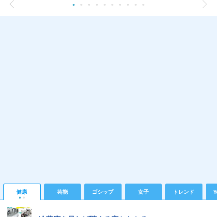
健康
芸能
ゴシップ
女子
トレンド
Y