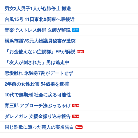
男女2人男子1人が心肺停止 搬送
台風15号 11日東北&関東へ最接近
音楽でストレス解消 医師が解説
横浜市議VS元大物議員秘書が激突
「お金使えない症候群」FPが解説
「友人が刺された」男は逃走中
恋愛離れ 米独身7割がデートせず
2年前の女性殺害 54歳娘を逮捕
10代で無期刑 社会に戻る可能性
育三郎 アプローチ法ぶっちゃけ
ダレノガレ 支援金振り込み報告
同じ詐欺に遭った芸人の実名告白