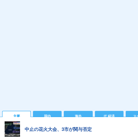
主要
国内
海外
IT 経済
ス
中止の花火大会、3市が関与否定