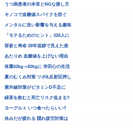
うつ病患者の本音とNGな接し方
キノコで血糖値スパイクを防ぐ
メンタルに良い影響を与える趣味
「モテるためのヒント」326人に
容姿と寿命 28年追跡で見えた差
あたりめ 血糖値を上げない理由
体重62kg→82kgに 寺田心の生活
夏のむくみ対策 ツボ&反射区押し
紫外線対策がビタミンD不足に
緑茶を飲むと死亡リスク低まる?
ヨーグルト いつ食べたらいい?
休みだが疲れる 隠れ疲労対策は