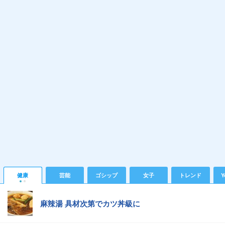
健康
芸能
ゴシップ
女子
トレンド
Y
麻辣湯 具材次第でカツ丼級に