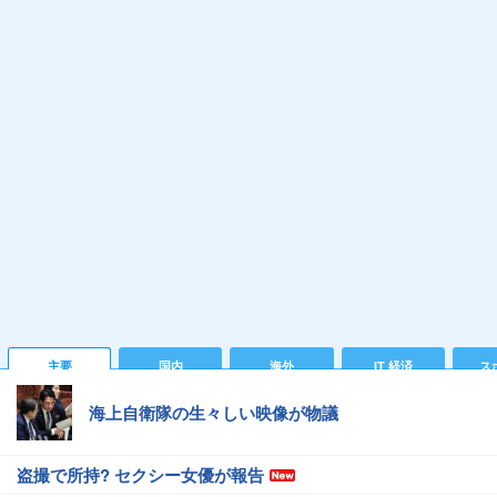
主要
国内
海外
IT 経済
ス
海上自衛隊の生々しい映像が物議
盗撮で所持? セクシー女優が報告