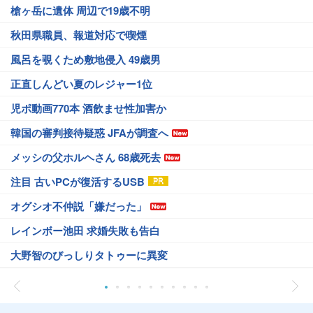
槍ヶ岳に遺体 周辺で19歳不明
秋田県職員、報道対応で喫煙
風呂を覗くため敷地侵入 49歳男
正直しんどい夏のレジャー1位
児ポ動画770本 酒飲ませ性加害か
韓国の審判接待疑惑 JFAが調査へ
メッシの父ホルヘさん 68歳死去
注目 古いPCが復活するUSB
オグシオ不仲説「嫌だった」
レインボー池田 求婚失敗も告白
大野智のびっしりタトゥーに異変